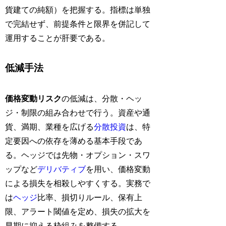
貨建ての純額）を把握する。指標は単独
で完結せず、前提条件と限界を併記して
運用することが肝要である。
低減手法
価格変動リスク
の低減は、分散・ヘッ
ジ・制限の組み合わせで行う。資産や通
貨、満期、業種を広げる
分散投資
は、特
定要因への依存を薄める基本手段であ
る。ヘッジでは先物・オプション・スワ
ップなど
デリバティブ
を用い、価格変動
による損失を相殺しやすくする。実務で
は
ヘッジ
比率、損切りルール、保有上
限、アラート閾値を定め、損失の拡大を
早期に抑える枠組みを整備する。