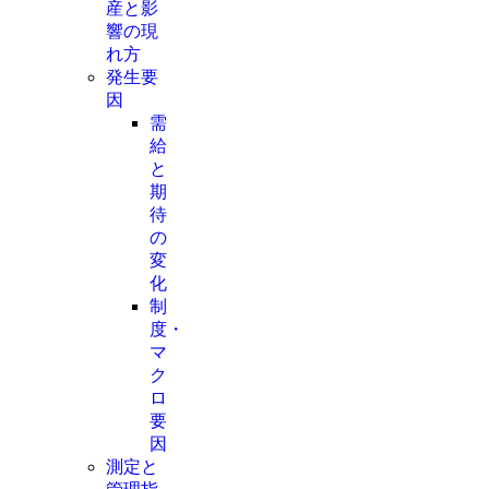
産と影
響の現
れ方
発生要
因
需
給
と
期
待
の
変
化
制
度・
マ
ク
ロ
要
因
測定と