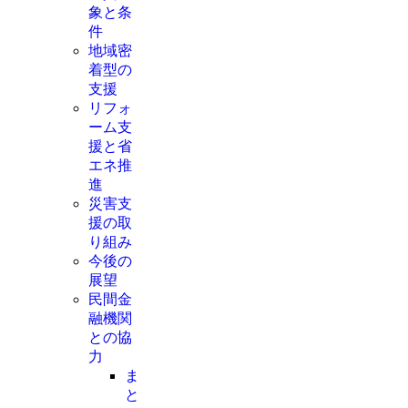
象と条
件
地域密
着型の
支援
リフォ
ーム支
援と省
エネ推
進
災害支
援の取
り組み
今後の
展望
民間金
融機関
との協
力
ま
と