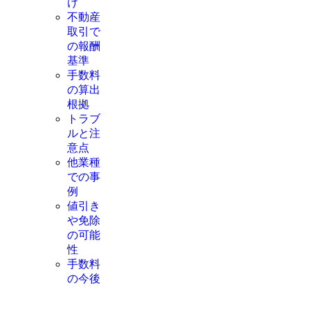
け
不動産
取引で
の報酬
基準
手数料
の算出
根拠
トラブ
ルと注
意点
他業種
での事
例
値引き
や免除
の可能
性
手数料
の今後