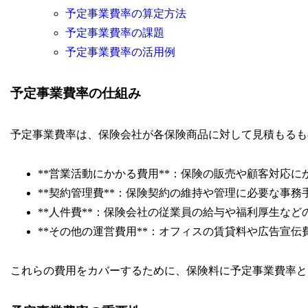
予定事業費率の算定方法
予定事業費率の課題
予定事業費率の活用例
予定事業費率の仕組み
予定事業費率は、保険会社が各保険商品に対して見積もるも
**営業活動にかかる費用**：保険の販売や顧客対応に
**契約管理費**：保険契約の維持や管理に必要な事
**人件費**：保険会社の従業員の給与や福利厚生など
**その他の運営費用**：オフィスの賃貸料や広告宣
これらの費用をカバーするために、保険料に予定事業費率と