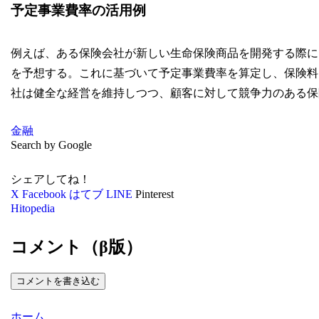
予定事業費率の活用例
例えば、ある保険会社が新しい生命保険商品を開発する際に
を予想する。これに基づいて予定事業費率を算定し、保険料
社は健全な経営を維持しつつ、顧客に対して競争力のある保
金融
Search by Google
シェアしてね！
X
Facebook
はてブ
LINE
Pinterest
Hitopedia
コメント（β版）
コメントを書き込む
ホーム