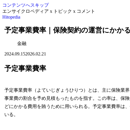
コンテンツへスキップ
エンサイクロペディア x トピック x コメント
Hitopedia
予定事業費率｜保険契約の運営にかか
金融
2024.09.15
2026.02.21
予定事業費率
予定事業費率（よていじぎょうひりつ）とは、主に保険業界
事業費の割合を予め見積もったものを指す。この率は、保険
どにかかる費用を賄うために用いられる。予定事業費率は、
いる。