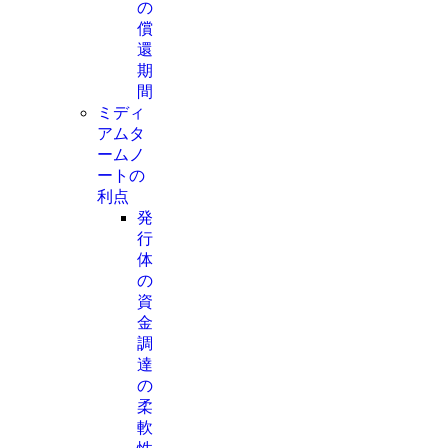
の
償
還
期
間
ミディ
アムタ
ームノ
ートの
利点
発
行
体
の
資
金
調
達
の
柔
軟