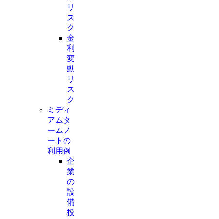
リ
ス
ク
金
利
変
動
リ
ス
ク
ミディ
アムタ
ームノ
ートの
利用例
企
業
の
設
備
投