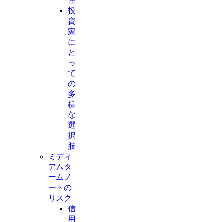
性
投
資
家
に
と
っ
て
の
多
様
な
選
択
肢
ミディ
アムタ
ームノ
ートの
リスク
信
用