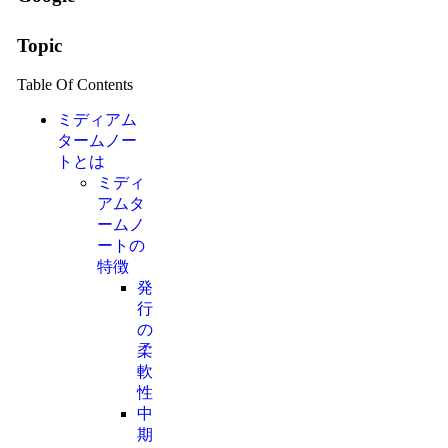
Topic
Table Of Contents
ミディアム
タームノー
トとは
ミディ
アムタ
ームノ
ートの
特徴
発
行
の
柔
軟
性
中
期