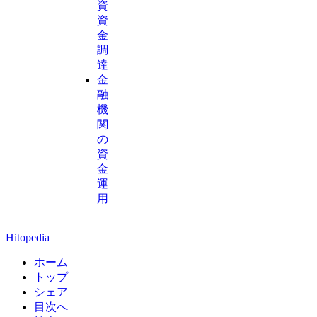
資
資
金
調
達
金
融
機
関
の
資
金
運
用
Hitopedia
ホーム
トップ
シェア
目次へ