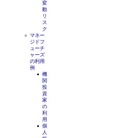
変
動
リ
ス
ク
マネー
ジドフ
ューチ
ャーズ
の利用
例
機
関
投
資
家
の
利
用
個
人