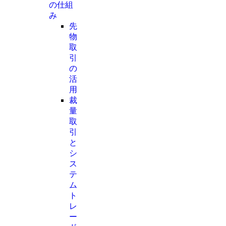
の仕組
み
先
物
取
引
の
活
用
裁
量
取
引
と
シ
ス
テ
ム
ト
レ
ー