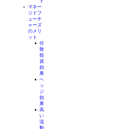
ド
マネー
ジドフ
ューチ
ャーズ
のメリ
ット
分
散
投
資
効
果
ヘ
ッ
ジ
効
果
高
い
流
動