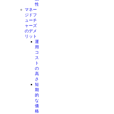
性
マネー
ジドフ
ューチ
ャーズ
のデメ
リット
運
用
コ
ス
ト
の
高
さ
短
期
的
な
価
格