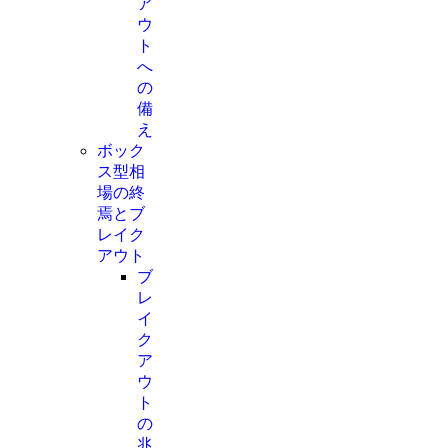
ア
ウ
ト
へ
の
備
え
ボック
ス型相
場の終
焉とブ
レイク
アウト
ブ
レ
イ
ク
ア
ウ
ト
の
兆