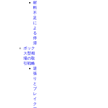
材
料
不
足
に
よ
る
停
滞
ボック
ス型相
場の取
引戦略
逆
張
り
と
ブ
レ
イ
ク