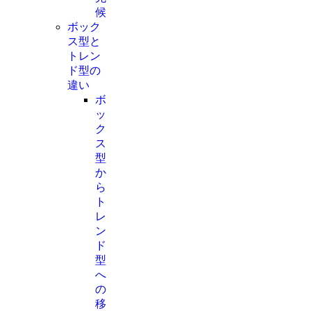
候
ボック
ス型と
トレン
ド型の
違い
ボ
ッ
ク
ス
型
か
ら
ト
レ
ン
ド
型
へ
の
移