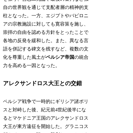
自の世界観を通じて支配者層の精神的支
柱となった。一方、エジプトやバビロニ
アの宗教施設に対しても寛容策を施し、
崇拝の自由を認める方針をとったことで
各地の反発を緩和した。また、異なる言
語を併記する碑文を残すなど、複数の文
化を尊重した風土が
ペルシア帝国
の統合
力を高める一因となった。
アレクサンドロス大王との交錯
ペルシア戦争で一時的にギリシア諸ポリ
スと対峙した後、紀元前4世紀後半にな
るとマケドニア王国のアレクサンドロス
大王が東方遠征を開始した。グラニコス