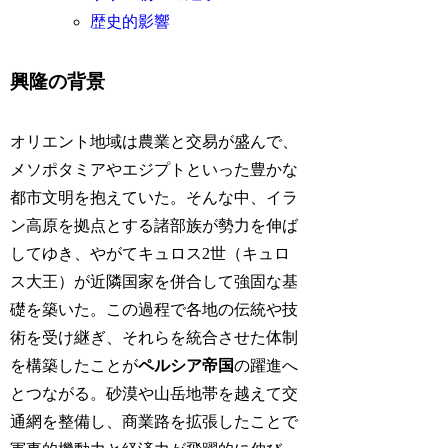
歴史的影響
興隆の背景
オリエント地域は農業と交易が盛んで、
メソポタミアやエジプトといった豊かな
都市文明を抱えていた。そんな中、イラ
ン高原を拠点とする諸部族が勢力を伸ば
してゆき、やがてキュロス2世（キュロ
ス大王）が近隣国家を併合して強固な基
礎を築いた。この過程で各地の伝統や技
術を受け継ぎ、それらを統合させた体制
を構築したことが
ペルシア帝国
の躍進へ
とつながる。砂漠や山岳地帯を越えて交
通網を整備し、商業路を拡張したことで