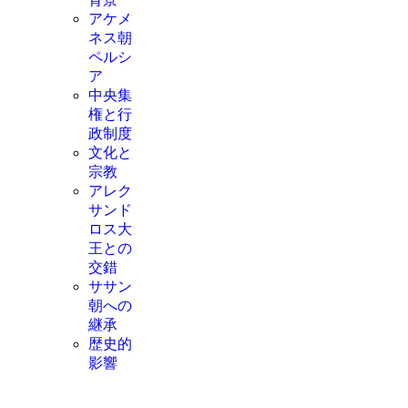
アケメ
ネス朝
ペルシ
ア
中央集
権と行
政制度
文化と
宗教
アレク
サンド
ロス大
王との
交錯
ササン
朝への
継承
歴史的
影響