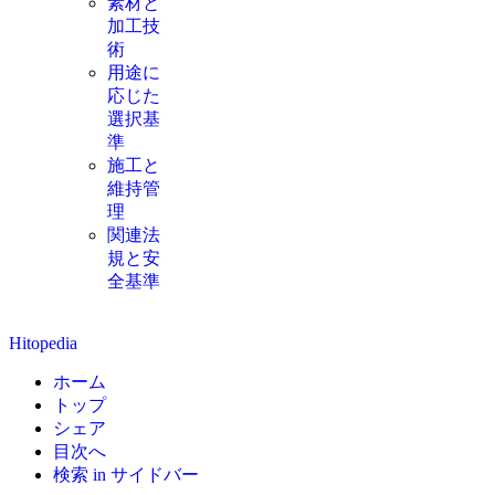
素材と
加工技
術
用途に
応じた
選択基
準
施工と
維持管
理
関連法
規と安
全基準
Hitopedia
ホーム
トップ
シェア
目次へ
検索 in サイドバー