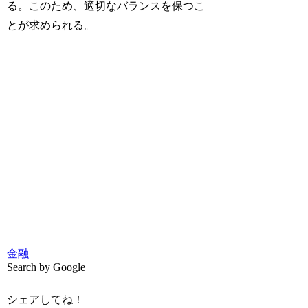
る。このため、適切なバランスを保つこ
とが求められる。
金融
Search by Google
シェアしてね！