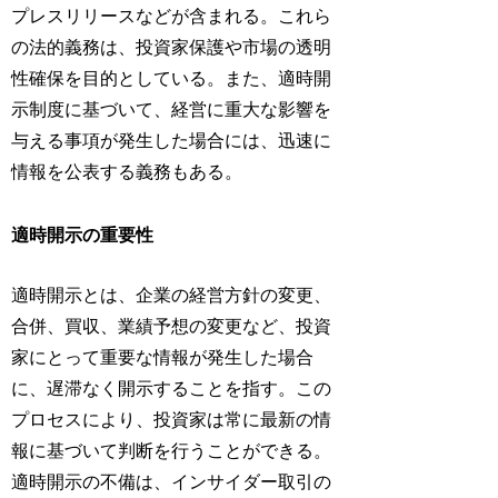
プレスリリースなどが含まれる。これら
の法的義務は、投資家保護や市場の透明
性確保を目的としている。また、適時開
示制度に基づいて、経営に重大な影響を
与える事項が発生した場合には、迅速に
情報を公表する義務もある。
適時開示の重要性
適時開示とは、企業の経営方針の変更、
合併、買収、業績予想の変更など、投資
家にとって重要な情報が発生した場合
に、遅滞なく開示することを指す。この
プロセスにより、投資家は常に最新の情
報に基づいて判断を行うことができる。
適時開示の不備は、インサイダー取引の