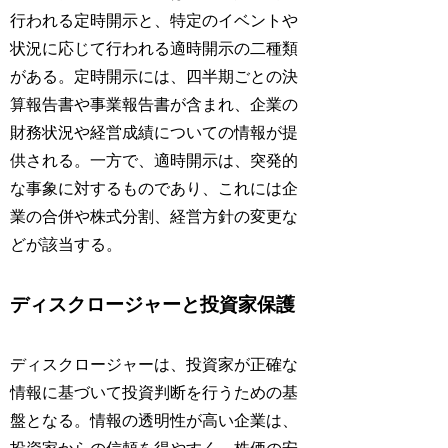
行われる定時開示と、特定のイベントや
状況に応じて行われる適時開示の二種類
がある。定時開示には、四半期ごとの決
算報告書や事業報告書が含まれ、企業の
財務状況や経営成績についての情報が提
供される。一方で、適時開示は、突発的
な事象に対するものであり、これには企
業の合併や株式分割、経営方針の変更な
どが該当する。
ディスクロージャーと投資家保護
ディスクロージャーは、投資家が正確な
情報に基づいて投資判断を行うための基
盤となる。情報の透明性が高い企業は、