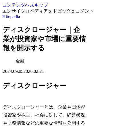
コンテンツへスキップ
エンサイクロペディア x トピック x コメント
Hitopedia
ディスクロージャー｜企
業が投資家や市場に重要情
報を開示する
金融
2024.09.05
2026.02.21
ディスクロージャー
ディスクロージャーとは、企業や団体が
投資家や株主、社会に対して、経営状況
や財務情報などの重要な情報を公開する