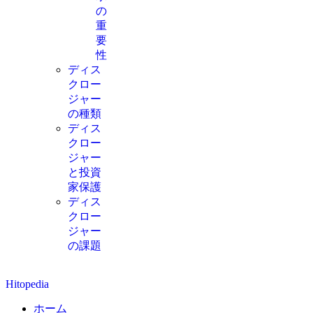
の
重
要
性
ディス
クロー
ジャー
の種類
ディス
クロー
ジャー
と投資
家保護
ディス
クロー
ジャー
の課題
Hitopedia
ホーム