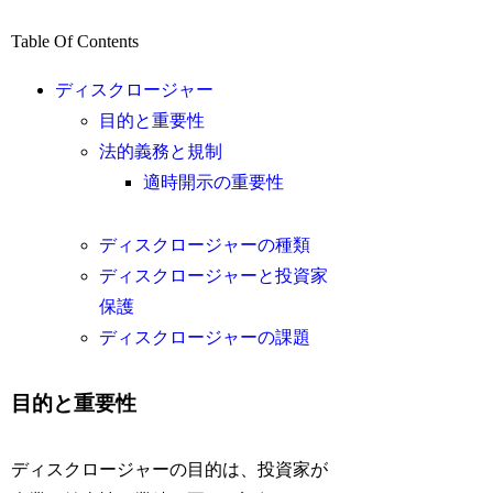
Table Of Contents
ディスクロージャー
目的と重要性
法的義務と規制
適時開示の重要性
ディスクロージャーの種類
ディスクロージャーと投資家
保護
ディスクロージャーの課題
目的と重要性
ディスクロージャーの目的は、投資家が