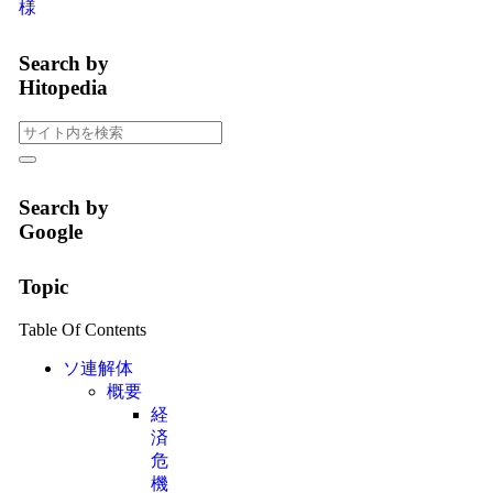
様
Search by
Hitopedia
Search by
Google
Topic
Table Of Contents
ソ連解体
概要
経
済
危
機