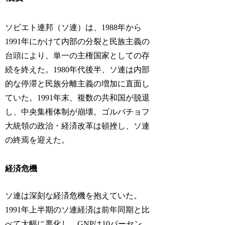
ソビエト連邦（ソ連）は、1988年から
1991年にかけて内部の分裂と民族主義の
台頭により、単一の主権国家としての存
続を終えた。1980年代後半、ソ連は内部
的な停滞と民族分離主義の増加に直面し
ていた。1991年末、複数の共和国が脱退
し、中央集権体制が崩壊。ゴルバチョフ
大統領の政治・経済改革は頓挫し、ソ連
の終焉を迎えた。
経済危機
ソ連は深刻な経済危機を抱えていた。
1991年上半期のソ連経済は前年同期と比
べて大幅に悪化し、GNPは10パーセン