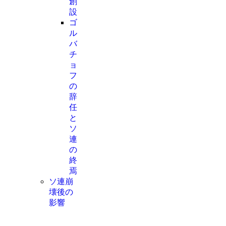
創
設
ゴ
ル
バ
チ
ョ
フ
の
辞
任
と
ソ
連
の
終
焉
ソ連崩
壊後の
影響