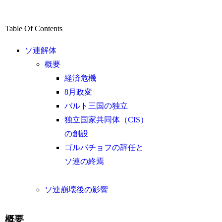
Table Of Contents
ソ連解体
概要
経済危機
8月政変
バルト三国の独立
独立国家共同体（CIS）
の創設
ゴルバチョフの辞任と
ソ連の終焉
ソ連崩壊後の影響
概要