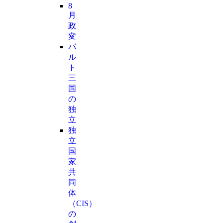
8
月
政
変
バ
ル
ト
三
国
の
独
立
独
立
国
家
共
同
体
（CIS）
の