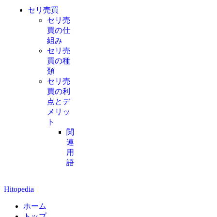
セリ売買
セリ売
買の仕
組み
セリ売
買の種
類
セリ売
買の利
点とデ
メリッ
ト
関
連
用
語
Hitopedia
ホーム
トップ