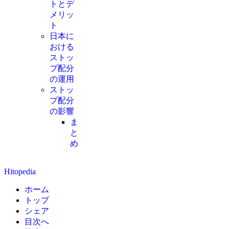
トとデ
メリッ
ト
日本に
おける
ストッ
プ配分
の運用
ストッ
プ配分
の影響
ま
と
め
Hitopedia
ホーム
トップ
シェア
目次へ