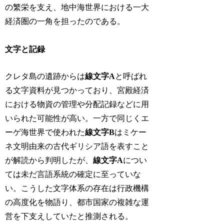
の繁栄を支え、地中海世界における一大
経済圏の一角を担ったのである。
文字と記録
クレタ島の遺跡からは
線文字A
と呼ばれ
る文字資料が見つかっており、宮殿経済
における物資の管理や分配記録などに用
いられた可能性が高い。一方で同じくエ
ーゲ海世界で使われた
線文字B
はミケー
ネ文明由来の古代ギリシア語を表すこと
が解読から判明したが、
線文字A
につい
ては未だ言語系統の確定に至っていな
い。こうした文字体系の存在は行政機構
の高度化を物語り、都市国家の複雑な運
営を下支えしていたと推測される。