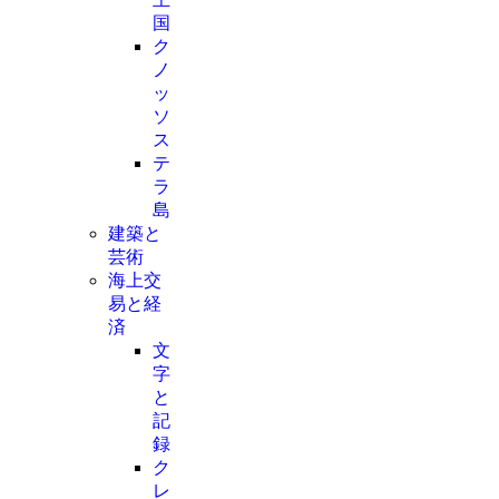
国
ク
ノ
ッ
ソ
ス
テ
ラ
島
建築と
芸術
海上交
易と経
済
文
字
と
記
録
ク
レ