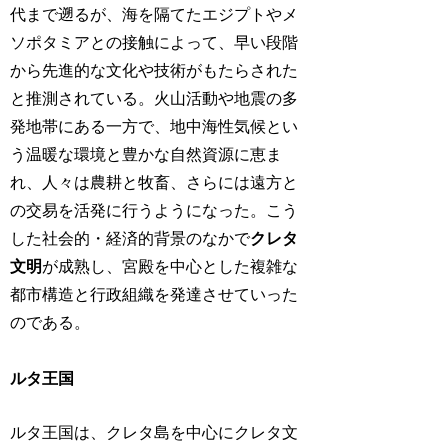
代まで遡るが、海を隔てたエジプトやメ
ソポタミアとの接触によって、早い段階
から先進的な文化や技術がもたらされた
と推測されている。火山活動や地震の多
発地帯にある一方で、地中海性気候とい
う温暖な環境と豊かな自然資源に恵ま
れ、人々は農耕と牧畜、さらには遠方と
の交易を活発に行うようになった。こう
した社会的・経済的背景のなかで
クレタ
文明
が成熟し、宮殿を中心とした複雑な
都市構造と行政組織を発達させていった
のである。
ルタ王国
ルタ王国は、クレタ島を中心にクレタ文