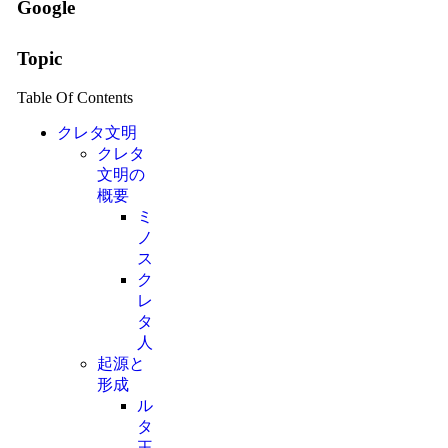
Google
Topic
Table Of Contents
クレタ文明
クレタ
文明の
概要
ミ
ノ
ス
ク
レ
タ
人
起源と
形成
ル
タ
王