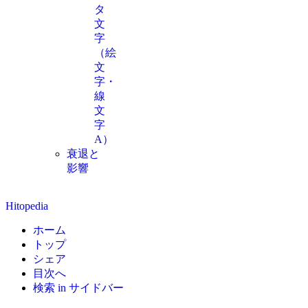
タ
文
字
（絵
文
字・
線
文
字
A）
衰退と
影響
Hitopedia
ホーム
トップ
シェア
目次へ
検索 in サイドバー