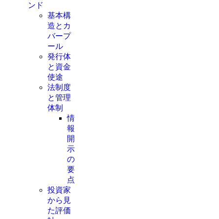
ンド
基本構
造とカ
バープ
ール
発行体
と資金
使途
法制度
と管理
体制
情
報
開
示
の
要
点
投資家
から見
た評価