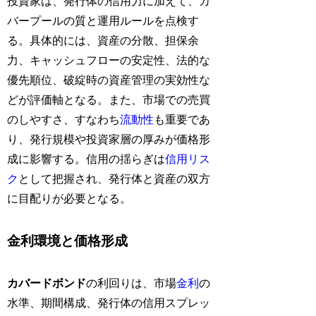
投資家は、発行体の信用力に加えて、カ
バープールの質と運用ルールを点検す
る。具体的には、資産の分散、担保余
力、キャッシュフローの安定性、法的な
優先順位、破綻時の資産管理の実効性な
どが評価軸となる。また、市場での売買
のしやすさ、すなわち
流動性
も重要であ
り、発行規模や投資家層の厚みが価格形
成に影響する。信用の揺らぎは
信用リス
ク
として把握され、発行体と資産の双方
に目配りが必要となる。
金利環境と価格形成
カバードボンド
の利回りは、市場
金利
の
水準、期間構成、発行体の信用スプレッ