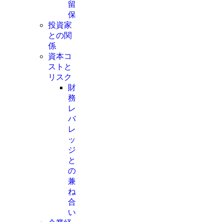
留
保
投資家
との関
係
資本コ
ストと
リスク
財
務
レ
バ
レ
ッ
ジ
と
の
兼
ね
合
い