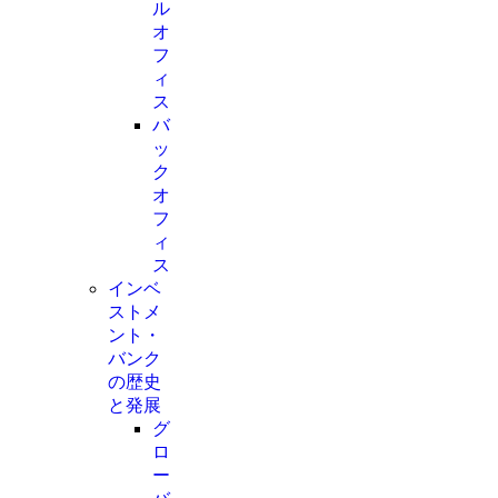
ル
オ
フ
ィ
ス
バ
ッ
ク
オ
フ
ィ
ス
インベ
ストメ
ント・
バンク
の歴史
と発展
グ
ロ
ー