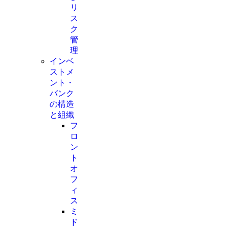
リ
ス
ク
管
理
インベ
ストメ
ント・
バンク
の構造
と組織
フ
ロ
ン
ト
オ
フ
ィ
ス
ミ
ド