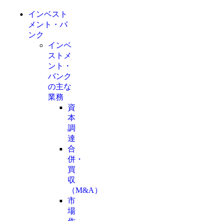
インベスト
メント・バ
ンク
インベ
ストメ
ント・
バンク
の主な
業務
資
本
調
達
合
併・
買
収
（M&A）
市
場