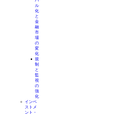
バ
ル
化
と
金
融
市
場
の
変
化
規
制
と
監
視
の
強
化
インベ
ストメ
ント・