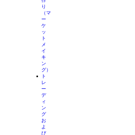
作
り
（マ
ー
ケ
ッ
ト
メ
イ
キ
ン
グ）
ト
レ
ー
デ
ィ
ン
グ
お
よ
び