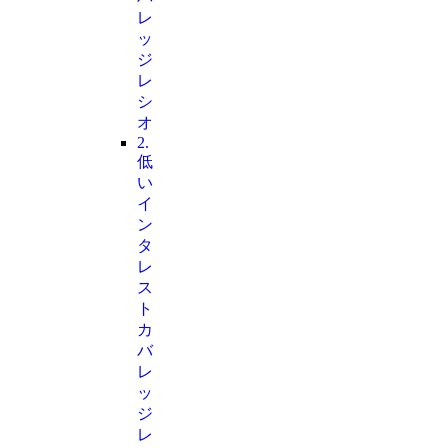
レ
ッ
ジ
レ
シ
オ
2.
低
い
イ
ン
タ
レ
ス
ト
カ
バ
レ
ッ
ジ
レ