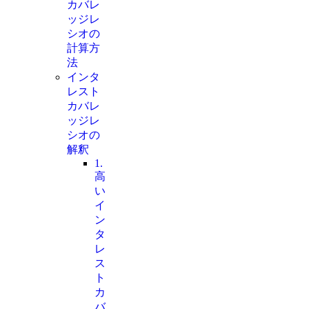
カバレ
ッジレ
シオの
計算方
法
インタ
レスト
カバレ
ッジレ
シオの
解釈
1.
高
い
イ
ン
タ
レ
ス
ト
カ
バ