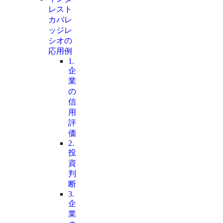
レスト
カバレ
ッジレ
シオの
応用例
1.
企
業
の
信
用
評
価
2.
投
資
判
断
3.
企
業