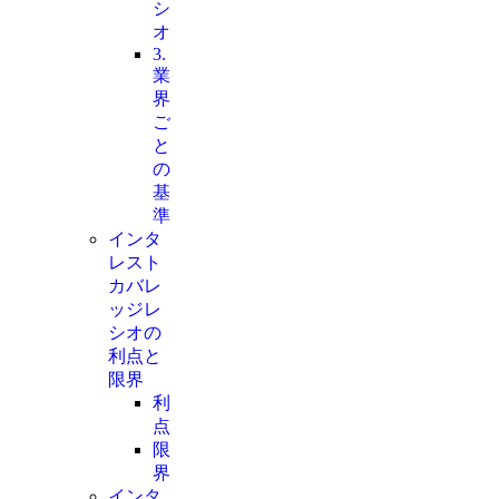
シ
オ
3.
業
界
ご
と
の
基
準
インタ
レスト
カバレ
ッジレ
シオの
利点と
限界
利
点
限
界
インタ