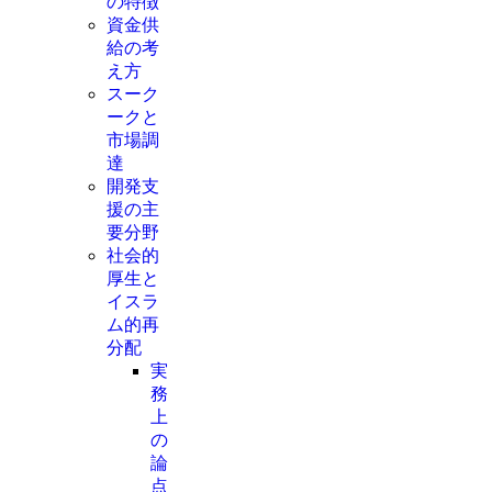
の特徴
資金供
給の考
え方
スーク
ークと
市場調
達
開発支
援の主
要分野
社会的
厚生と
イスラ
ム的再
分配
実
務
上
の
論
点