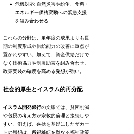
危機対応: 自然災害や紛争、食料・
エネルギー価格変動への緊急支援
を組み合わせる
これらの分野は、単年度の成果よりも長
期の制度形成や供給能力の改善に重点が
置かれやすい。加えて、資金供給だけで
なく技術協力や制度助言を組み合わせ、
政策実装の確度を高める発想が強い。
社会的厚生とイスラム的再分配
イスラム開発銀行
の文脈では、貧困削減
や包摂の考え方が宗教的倫理と接続しや
すい。例えば、喜捨を基礎にしたザカー
トの思想は、所得移転を単なる福祉政策