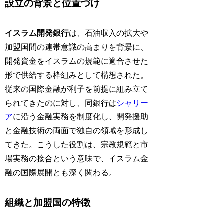
設立の背景と位置づけ
イスラム開発銀行
は、石油収入の拡大や
加盟国間の連帯意識の高まりを背景に、
開発資金をイスラムの規範に適合させた
形で供給する枠組みとして構想された。
従来の国際金融が利子を前提に組み立て
られてきたのに対し、同銀行は
シャリー
ア
に沿う金融実務を制度化し、開発援助
と金融技術の両面で独自の領域を形成し
てきた。こうした役割は、宗教規範と市
場実務の接合という意味で、イスラム金
融の国際展開とも深く関わる。
組織と加盟国の特徴