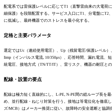
配電系では雷保護レベルに応じてT1（直撃雷由来の大電荷に対応, 1
細保護）を段階配置する。サービス入口にT1、分電盤にT2
に低減し、最終機器でのストレスを最小化する。
定格と主要パラメータ
選定ではUc（連続使用電圧）、Up（残留電圧/保護レベル）、In（公
Iimp（インパルス電流, 10/350μs）、応答時間、漏れ
統電圧、接地方式（TN/TT/IT）、雷リスク、機器の耐圧と
配線・設置の要点
配線は極力短く直線的にし、L-PE, N-PE間の総ループ長を
め、並行配線・ねじり対策を行う。接地は等電位化を徹底し
ズ/MCB）はメーカー推奨に従い、故障時の安全遮断と協調