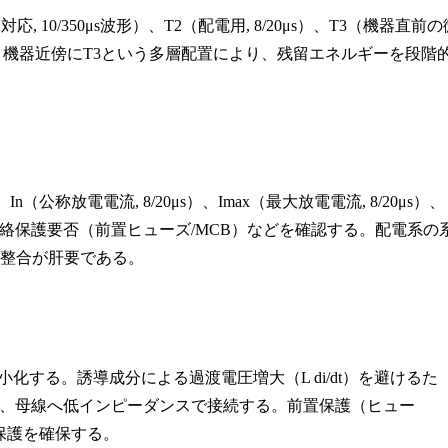
0/350μs波形）、T2（配電用, 8/20μs）、T3（機器直前の
、機器近傍にT3という多層配置により、残留エネルギーを段階
称放電電流, 8/20μs）、Imax（最大放電電流, 8/20μs）、
電流、短絡保護要否（前置ヒューズ/MCB）などを確認する。配電系の
の整合が肝要である。
最小化する。誘導成分による過渡電圧増大（L di/dt）を避けるた
、母線へ低インピーダンスで接続する。前置保護（ヒュー
保護を確保する。