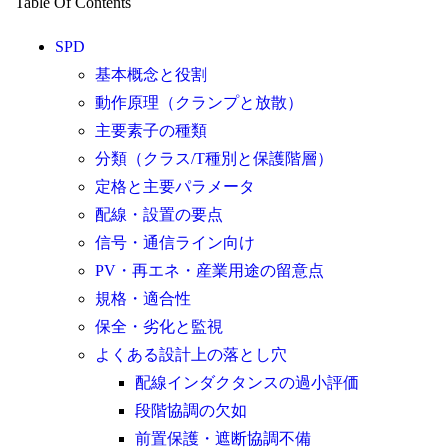
Table Of Contents
SPD
基本概念と役割
動作原理（クランプと放散）
主要素子の種類
分類（クラス/T種別と保護階層）
定格と主要パラメータ
配線・設置の要点
信号・通信ライン向け
PV・再エネ・産業用途の留意点
規格・適合性
保全・劣化と監視
よくある設計上の落とし穴
配線インダクタンスの過小評価
段階協調の欠如
前置保護・遮断協調不備