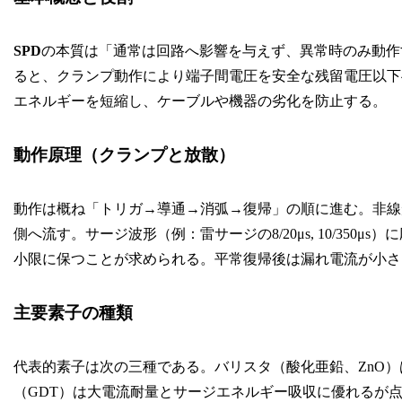
SPD
の本質は「通常は回路へ影響を与えず、異常時のみ動作
ると、クランプ動作により端子間電圧を安全な残留電圧以下
エネルギーを短縮し、ケーブルや機器の劣化を防止する。
動作原理（クランプと放散）
動作は概ね「トリガ→導通→消弧→復帰」の順に進む。非線
側へ流す。サージ波形（例：雷サージの8/20μs, 10/35
小限に保つことが求められる。平常復帰後は漏れ電流が小さ
主要素子の種類
代表的素子は次の三種である。バリスタ（酸化亜鉛、ZnO
（GDT）は大電流耐量とサージエネルギー吸収に優れるが