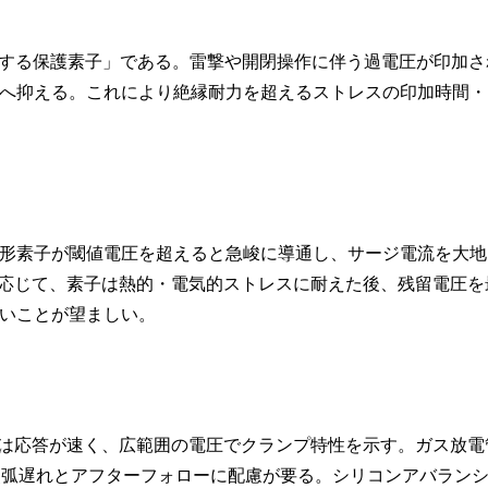
する保護素子」である。雷撃や開閉操作に伴う過電圧が印加さ
へ抑える。これにより絶縁耐力を超えるストレスの印加時間・
形素子が閾値電圧を超えると急峻に導通し、サージ電流を大地
0μs）に応じて、素子は熱的・電気的ストレスに耐えた後、残留電圧を
いことが望ましい。
）は応答が速く、広範囲の電圧でクランプ特性を示す。ガス放電
点弧遅れとアフターフォローに配慮が要る。シリコンアバラン