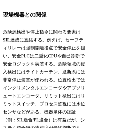
現場機器との関係
危険源検出や停止指令に関わる要素は
SIL
達成に直結する。例えば、セーフテ
ィリレーは強制開離接点で安全停止を担
い、安全PLCは二重化CPUや自己診断で
安全ロジックを実装する。危険領域の侵
入検出にはライトカーテン、遮断系には
非常停止装置が使われる。位置検出では
インクリメンタルエンコーダやアブソリ
ュートエンコーダ、リミット検出にはリ
ミットスイッチ、プロセス監視には水位
センサなどがある。機器単体の認証
（例：SIL適合/PL適合）は有益だが、シ
ステム統合後の達成度が最終判断であ