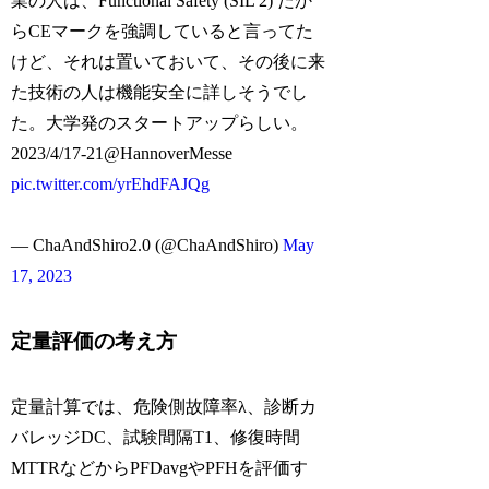
業の人は、Functional Safety (SIL 2) だか
らCEマークを強調していると言ってた
けど、それは置いておいて、その後に来
た技術の人は機能安全に詳しそうでし
た。大学発のスタートアップらしい。
2023/4/17-21@HannoverMesse
pic.twitter.com/yrEhdFAJQg
— ChaAndShiro2.0 (@ChaAndShiro)
May
17, 2023
定量評価の考え方
定量計算では、危険側故障率λ、診断カ
バレッジDC、試験間隔T1、修復時間
MTTRなどからPFDavgやPFHを評価す