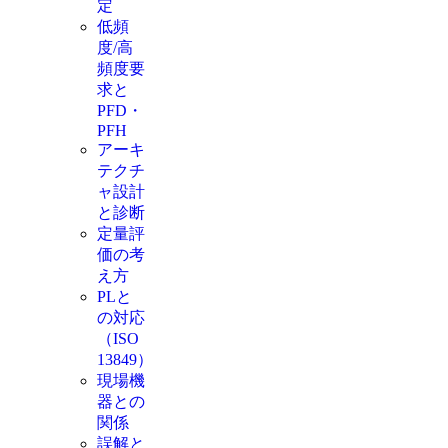
定
低頻
度/高
頻度要
求と
PFD・
PFH
アーキ
テクチ
ャ設計
と診断
定量評
価の考
え方
PLと
の対応
（ISO
13849）
現場機
器との
関係
誤解と