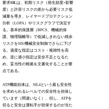
要求
SIL
は、初期リスク（発生頻度×影響
度）と許容リスクの差から必要リスク低
減量を導き、レイヤードプロテクション
分析（LOPA）やリスクグラフで決定す
る。基本的保護層（BPCS、機械的保
護、物理隔離等）で低減しきれない残余
リスクをSIS/機械安全制御でさらに下げ
る。過度な指定はコスト・複雑性を高
め、逆に過小指定は安全不足となるた
め、妥当性の根拠を文書化することが要
点である。
ATP機能自体は、SIL4という最も安全性
を求められるレベルでの安全性を担保し
ています（間違いなく）、但し、ATPを
切ると安全は運転手が担保するのが当た