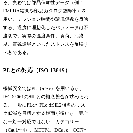
る。実務では部品信頼性データ（例：
FMEDA結果や部品カタログ故障率）を
用い、ミッション時間や環境係数を反映
する。過度に理想化したパラメータは不
適切で、実際の温度条件、負荷、汚染
度、電磁環境といったストレスを反映す
べきである。
PLとの対応（ISO 13849）
機械安全ではPL（a〜e）を用いるが、
IEC 62061の
SIL
との概念整合が求められ
る。一般にPLd〜PLeはSIL2相当のリス
ク低減を目標とする場面が多いが、完全
な一対一対応ではない。カテゴリー
（Cat.1〜4）、MTTFd、DCavg、CCF評