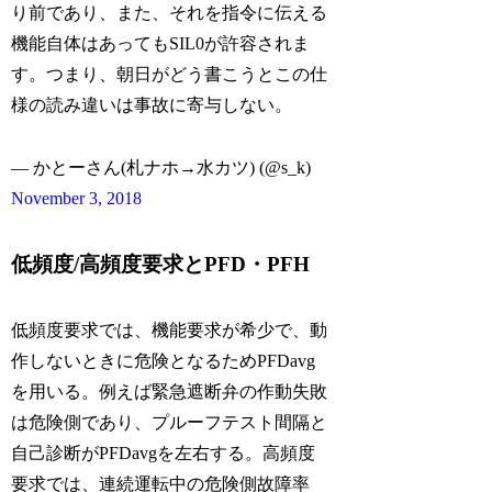
り前であり、また、それを指令に伝える
機能自体はあってもSIL0が許容されま
す。つまり、朝日がどう書こうとこの仕
様の読み違いは事故に寄与しない。
— かとーさん(札ナホ→水カツ) (@s_k)
November 3, 2018
低頻度/高頻度要求とPFD・PFH
低頻度要求では、機能要求が希少で、動
作しないときに危険となるためPFDavg
を用いる。例えば緊急遮断弁の作動失敗
は危険側であり、プルーフテスト間隔と
自己診断がPFDavgを左右する。高頻度
要求では、連続運転中の危険側故障率