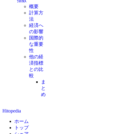
指数
概要
計算方
法
経済へ
の影響
国際的
な重要
性
他の経
済指標
との比
較
ま
と
め
Hitopedia
ホーム
トップ
シェア