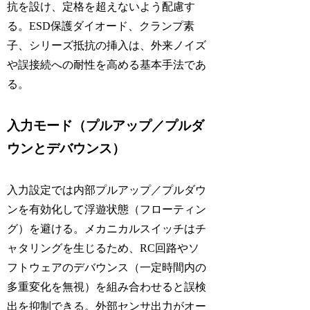
抗を設け、定格を超えないよう配慮す
る。ESD保護ダイオード、クランプ素
子、シリーズ抵抗の挿入は、外来ノイズ
や誤接続への耐性を高める基本手法であ
る。
入力モード（プルアップ／プルダ
ウンとデバウンス）
入力設定では内部プルアップ／プルダウ
ンを有効化して浮遊状態（フローティン
グ）を避ける。メカニカルスイッチはチ
ャタリングを生じるため、RC回路やソ
フトウェアのデバウンス（一定時間内の
多重変化を無視）を組み合わせると誤検
出を抑制できる。外部センサ出力がオー