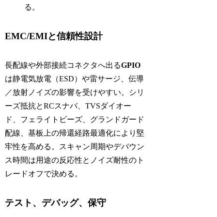
る。
EMC/EMIと信頼性設計
長配線や外部接続コネクタへ出る
GPIO
は静電気放電（ESD）や雷サージ、伝導
／放射ノイズの影響を受けやすい。シリ
ーズ抵抗とRCスナバ、TVSダイオー
ド、フェライトビーズ、グランドガード
配線、基板上の帰還経路最適化により堅
牢性を高める。スキャン周期やデバウン
ス時間は用途の反応性とノイズ耐性のト
レードオフで決める。
テスト、デバッグ、保守