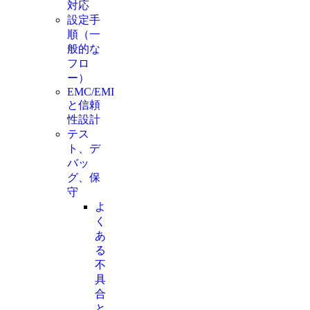
対応
設定手
順（一
般的な
フロ
ー）
EMC/EMI
と信頼
性設計
テス
ト、デ
バッ
グ、保
守
よ
く
あ
る
不
具
合
と