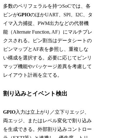
多数のペリフェラルを持つSoCでは、各
ピンが
GPIO
のほかUART、SPI、I2C、タ
イマ入力捕捉、PWM出力などの代替機
能（Alternate Function, AF）にマルチプレ
クスされる。ピン割当はデータシートの
ピンマップとAF表を参照し、重複しな
い構成を選択する。必要に応じてピンリ
マップ機能やパッケージ差異を考慮して
レイアウト計画を立てる。
割り込みとイベント検出
GPIO
入力は立上がり／立下りエッジ、
両エッジ、またはレベル変化で割り込み
を生成できる。外部割り込みコントロー
ラ（EXTI等）と連携し、優先度、トリ