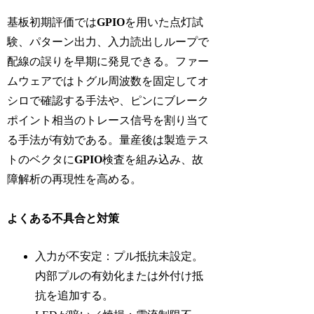
基板初期評価では
GPIO
を用いた点灯試
験、パターン出力、入力読出しループで
配線の誤りを早期に発見できる。ファー
ムウェアではトグル周波数を固定してオ
シロで確認する手法や、ピンにブレーク
ポイント相当のトレース信号を割り当て
る手法が有効である。量産後は製造テス
トのベクタに
GPIO
検査を組み込み、故
障解析の再現性を高める。
よくある不具合と対策
入力が不安定：プル抵抗未設定。
内部プルの有効化または外付け抵
抗を追加する。