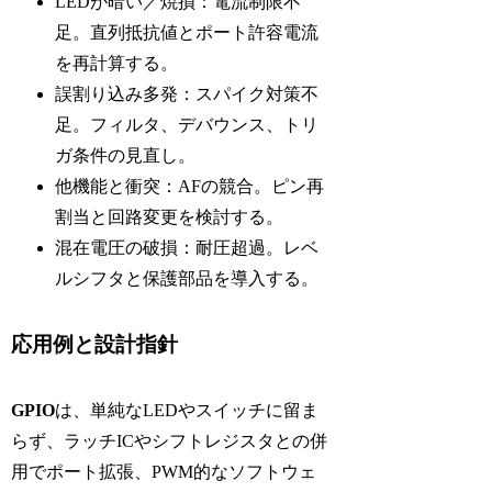
LEDが暗い／焼損：電流制限不
足。直列抵抗値とポート許容電流
を再計算する。
誤割り込み多発：スパイク対策不
足。フィルタ、デバウンス、トリ
ガ条件の見直し。
他機能と衝突：AFの競合。ピン再
割当と回路変更を検討する。
混在電圧の破損：耐圧超過。レベ
ルシフタと保護部品を導入する。
応用例と設計指針
GPIO
は、単純なLEDやスイッチに留ま
らず、ラッチICやシフトレジスタとの併
用でポート拡張、PWM的なソフトウェ