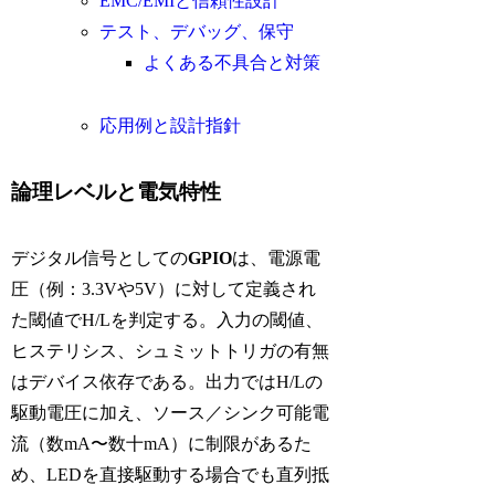
EMC/EMIと信頼性設計
テスト、デバッグ、保守
よくある不具合と対策
応用例と設計指針
論理レベルと電気特性
デジタル信号としての
GPIO
は、電源電
圧（例：3.3Vや5V）に対して定義され
た閾値でH/Lを判定する。入力の閾値、
ヒステリシス、シュミットトリガの有無
はデバイス依存である。出力ではH/Lの
駆動電圧に加え、ソース／シンク可能電
流（数mA〜数十mA）に制限があるた
め、LEDを直接駆動する場合でも直列抵