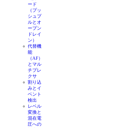
ード
（プッ
シュプ
ルとオ
ープン
ドレイ
ン）
代替機
能
（AF）
とマル
チプレ
クサ
割り込
みとイ
ベント
検出
レベル
変換と
混在電
圧への