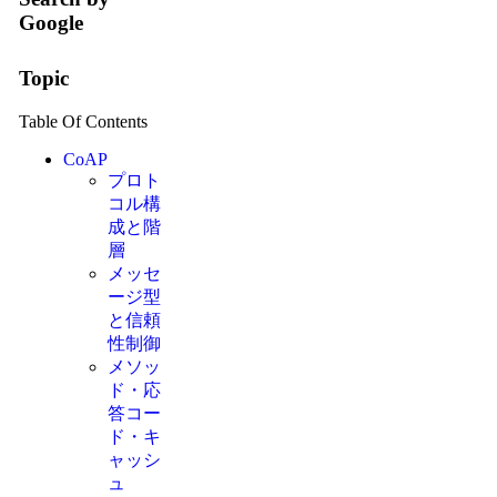
Google
Topic
Table Of Contents
CoAP
プロト
コル構
成と階
層
メッセ
ージ型
と信頼
性制御
メソッ
ド・応
答コー
ド・キ
ャッシ
ュ