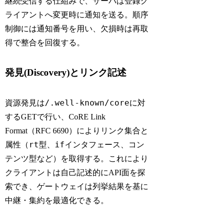
継続受信する仕組みで、サーバは登録ク
ライアントへ変更時に通知を送る。順序
制御には通知番号を用い、欠損時は再取
得で整合を回復する。
発見(Discovery)とリンク記述
/.well-known/core
資源発見は
に対
するGETで行い、CoRE Link
Format（RFC 6690）によりリンク集合と
rt
if
属性（
型、
インタフェース、コン
テンツ型など）を取得する。これにより
クライアントは自己記述的にAPI面を探
索でき、ゲートウェイは列挙結果を基に
中継・集約を最適化できる。