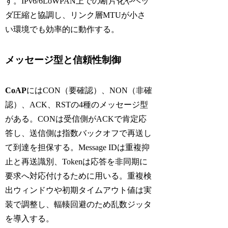
す。IPv6/6LoWPAN上での断片化やヘッ
ダ圧縮と協調し、リンク層MTUが小さ
い環境でも効率的に動作する。
メッセージ型と信頼性制御
CoAP
にはCON（要確認）、NON（非確
認）、ACK、RSTの4種のメッセージ型
がある。CONは受信側がACKで肯定応
答し、送信側は指数バックオフで再送し
て到達を担保する。Message IDは重複抑
止と再送識別、Tokenは応答を非同期に
要求へ対応付けるために用いる。重複検
出ウィンドウや初期タイムアウト値は実
装で調整し、輻輳回避のため乱数ジッタ
を導入する。