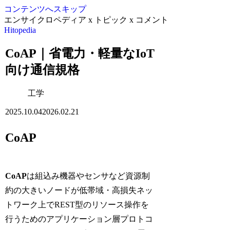
コンテンツへスキップ
エンサイクロペディア x トピック x コメント
Hitopedia
CoAP｜省電力・軽量なIoT
向け通信規格
工学
2025.10.04
2026.02.21
CoAP
CoAP
は組込み機器やセンサなど資源制
約の大きいノードが低帯域・高損失ネッ
トワーク上でREST型のリソース操作を
行うためのアプリケーション層プロトコ