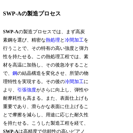
SWP-Aの製造プロセス
SWP-A
の製造プロセスでは、まず高炭
素鋼を選び、精密な
熱処理
と
冷間加工
を
行うことで、その特有の高い強度と弾力
性を持たせる。この熱処理工程では、素
材を高温に加熱し、その後急冷すること
で、
鋼
の結晶構造を変化させ、所望の物
理特性を実現する。その後の
冷間加工
に
より、
引張強度
がさらに向上し、弾性や
耐摩耗性も高まる。また、表面仕上げも
重要であり、滑らかな表面に仕上げるこ
とで摩擦を減らし、用途に応じた耐久性
を持たせる。こうした製造工程を経て、
SWP-A
は高精度で信頼性の高いピアノ