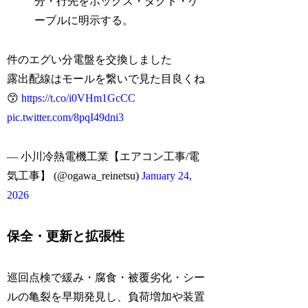
分・行先をボックス・ダクト・ケ
ーブルに明示する。
件のエグい分電盤を交換しました
露出配線はモールを繋いで見た目良くね
😙
https://t.co/i0VHm1GcCC
pic.twitter.com/8pqI49dni3
— 小川冷熱電機工業【エアコン工事/電
気工事】 (@ogawa_reinetsu)
January 24,
2026
保全・更新と拡張性
巡回点検で緩み・腐食・被覆劣化・シー
ルの亀裂を早期発見し、負荷増加や装置