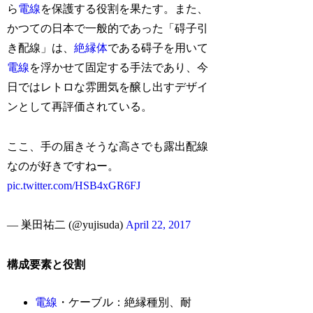
ら
電線
を保護する役割を果たす。また、
かつての日本で一般的であった「碍子引
き配線」は、
絶縁体
である碍子を用いて
電線
を浮かせて固定する手法であり、今
日ではレトロな雰囲気を醸し出すデザイ
ンとして再評価されている。
ここ、手の届きそうな高さでも露出配線
なのが好きですねー。
pic.twitter.com/HSB4xGR6FJ
— 巣田祐二 (@yujisuda)
April 22, 2017
構成要素と役割
電線
・ケーブル：絶縁種別、耐