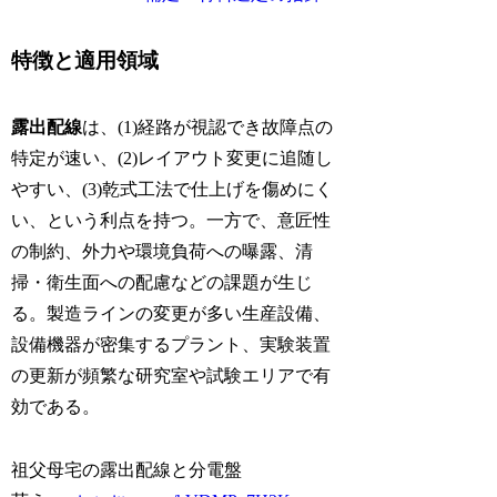
特徴と適用領域
露出配線
は、(1)経路が視認でき故障点の
特定が速い、(2)レイアウト変更に追随し
やすい、(3)乾式工法で仕上げを傷めにく
い、という利点を持つ。一方で、意匠性
の制約、外力や環境負荷への曝露、清
掃・衛生面への配慮などの課題が生じ
る。製造ラインの変更が多い生産設備、
設備機器が密集するプラント、実験装置
の更新が頻繁な研究室や試験エリアで有
効である。
祖父母宅の露出配線と分電盤