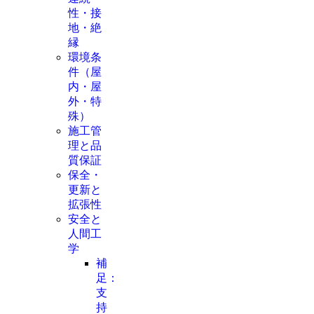
性・接
地・絶
縁
環境条
件（屋
内・屋
外・特
殊）
施工管
理と品
質保証
保全・
更新と
拡張性
安全と
人間工
学
補
足：
支
持