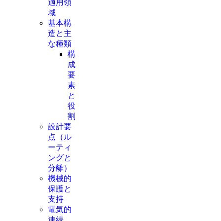
適用領
域
基本構
造と主
な種類
構
成
要
素
と
役
割
設計要
点（ル
ーティ
ングと
分離）
機械的
保護と
支持
電気的
連続