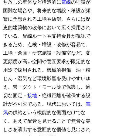
ち放しの壁体など構造的に
電線
の埋設が
困難な場合や、将来的な増設・移設が頻
繁に予想される工場や店舗、さらには歴
史的建築物の改修において広く採用され
ている。配線ルートや支持金具が視認で
きるため、点検・増設・改修が容易で、
工場・倉庫・研究施設・設備室など、変
更頻度が高い空間や意匠要求が限定的な
用途で採用される。機械的損傷、油・粉
じん・湿気など環境影響を受けやすいゆ
え、管・ダクト・モール等で保護し、適
切な固定・
接地
・絶縁距離を確保する設
計が不可欠である。現代においては、
電
気
の供給という機能的な側面だけでな
く、あえて配管を見せることで無骨な美
しさを演出する意匠的な価値も見出され