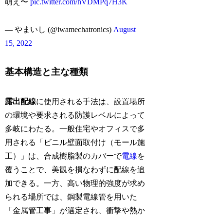
萌え〜
pic.twitter.com/hVDMPq7H3K
— やまいし (@iwamechatronics)
August
15, 2022
基本構造と主な種類
露出配線
に使用される手法は、設置場所
の環境や要求される防護レベルによって
多岐にわたる。一般住宅やオフィスで多
用される「ビニル壁面取付け（モール施
工）」は、合成樹脂製のカバーで
電線
を
覆うことで、美観を損なわずに配線を追
加できる。一方、高い物理的強度が求め
られる場所では、鋼製電線管を用いた
「金属管工事」が選定され、衝撃や熱か