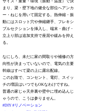
サイズ・重量・環境（振動・温度）で決
まり、梁・壁下地の健全な部位へアンカ
ー・ねじを用いて固定する。熱伸縮・振
動にはスロット穴や伸縮継手、フレキシ
ブルセクションを挿入し、端末・曲げ・
立上り部は追加支持で座屈や緩みを抑え
る。
なにしろ、未だに家の間取りや補修の方
向性が決まっていないので、電気の主要
幹線はすべて梁の上に露出配線。
このお陰で、コンセント、電灯、スイッ
チの増設はいつでもOKなわけですね。
普通の家じゃ天井裏や壁中に埋め込んじ
ゃうので、こうは参りません。
#DIY
#リノベーション