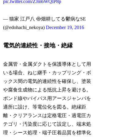
pic.twitter.com/ZJm6WQIP8p
— 猫家 江戸八 🍥畑耕してる鬱病なSE
(@edohachi_nekoya)
December 19, 2016
電気的連続性・接地・絶縁
金属管・金属ダクトを保護導体として用
いる場合、ねじ継手・カップリング・ボ
ックス間の電気的連続性を確保し、塗装
や腐食生成物による抵抗上昇を避ける。
ボンド線やバイパス用アースジャンパを
適所に設け、等電位化を図る。絶縁距
離・クリアランスは定格電圧・過電圧カ
テゴリ・汚染度に応じて設定し、端末処
理・シース処理・端子圧着品質を標準化