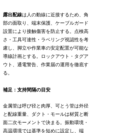
露出配線
は人の動線に近接するため、角
部の面取り、端末保護、ケーブルガード
設置により接触傷害を防止する。点検高
さ・工具可達性・ラベリング視認性を考
慮し、脚立や作業車の安定配置が可能な
導線計画とする。ロックアウト・タグア
ウト、通電警告、作業届の運用を徹底す
る。
補足：支持間隔の目安
金属管は呼び径と肉厚、可とう管は外径
と配線重量、ダクト・モールは材質と断
面二次モーメントで決まる。振動環境・
高温環境では基準を短めに設定し、端