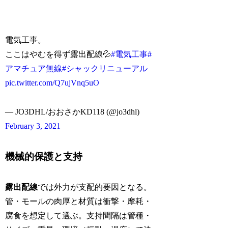
電気工事。
ここはやむを得ず露出配線💦
#電気工事
#
アマチュア無線
#シャックリニューアル
pic.twitter.com/Q7ujVnq5uO
— JO3DHL/おおさかKD118 (@jo3dhl)
February 3, 2021
機械的保護と支持
露出配線
では外力が支配的要因となる。
管・モールの肉厚と材質は衝撃・摩耗・
腐食を想定して選ぶ。支持間隔は管種・