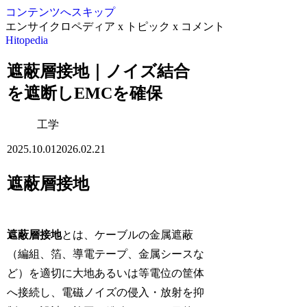
コンテンツへスキップ
エンサイクロペディア x トピック x コメント
Hitopedia
遮蔽層接地｜ノイズ結合
を遮断しEMCを確保
工学
2025.10.01
2026.02.21
遮蔽層接地
遮蔽層接地
とは、ケーブルの金属遮蔽
（編組、箔、導電テープ、金属シースな
ど）を適切に大地あるいは等電位の筐体
へ接続し、電磁ノイズの侵入・放射を抑