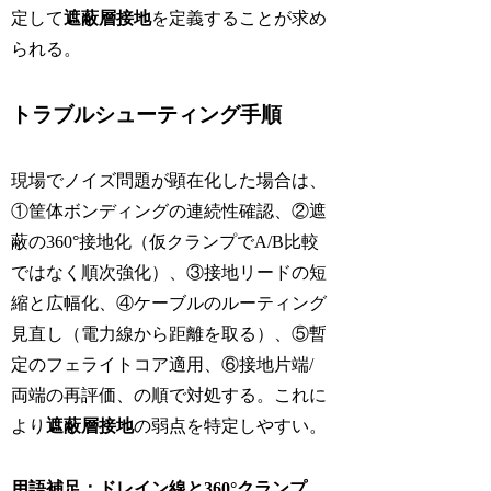
定して
遮蔽層接地
を定義することが求め
られる。
トラブルシューティング手順
現場でノイズ問題が顕在化した場合は、
①筐体ボンディングの連続性確認、②遮
蔽の360°接地化（仮クランプでA/B比較
ではなく順次強化）、③接地リードの短
縮と広幅化、④ケーブルのルーティング
見直し（電力線から距離を取る）、⑤暫
定のフェライトコア適用、⑥接地片端/
両端の再評価、の順で対処する。これに
より
遮蔽層接地
の弱点を特定しやすい。
用語補足：ドレイン線と360°クランプ