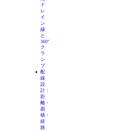
ド
レ
イ
ン
線
と
360°
ク
ラ
ン
プ
配
線
設
計：
距
離・
面
積・
経
路