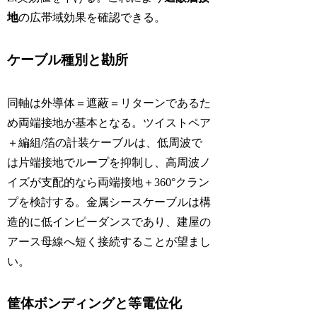
地
の広帯域効果を確認できる。
ケーブル種別と勘所
同軸は外導体＝遮蔽＝リターンであるた
め両端接地が基本となる。ツイストペア
＋編組/箔の計装ケーブルは、低周波で
は片端接地でループを抑制し、高周波ノ
イズが支配的なら両端接地＋360°クラン
プを検討する。金属シースケーブルは構
造的に低インピーダンスであり、建屋の
アース母線へ短く接続することが望まし
い。
筐体ボンディングと等電位化