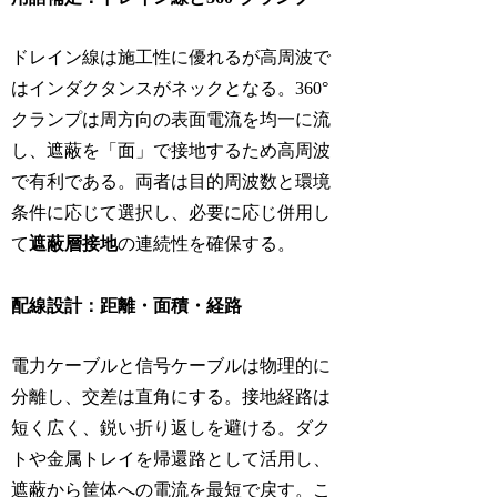
ドレイン線は施工性に優れるが高周波で
はインダクタンスがネックとなる。360°
クランプは周方向の表面電流を均一に流
し、遮蔽を「面」で接地するため高周波
で有利である。両者は目的周波数と環境
条件に応じて選択し、必要に応じ併用し
て
遮蔽層接地
の連続性を確保する。
配線設計：距離・面積・経路
電力ケーブルと信号ケーブルは物理的に
分離し、交差は直角にする。接地経路は
短く広く、鋭い折り返しを避ける。ダク
トや金属トレイを帰還路として活用し、
遮蔽から筐体への電流を最短で戻す。こ