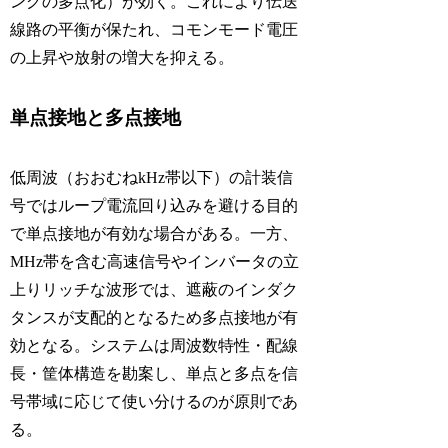
ングの多点化）が効く。これにより伝送
線路の平衡が保たれ、コモンモード電圧
の上昇や放射の増大を抑える。
単点接地と多点接地
低周波（おおむねkHz帯以下）の計装信
号ではループ電流回り込みを避ける目的
で単点接地が有効な場合がある。一方、
MHz帯を含む高速信号やインバータの立
上りリッチな波形では、遮蔽のインダク
タンスが支配的となるため多点接地が有
効となる。システムは周波数特性・配線
長・筐体構造を勘案し、単点と多点を信
号帯域に応じて使い分けるのが原則であ
る。