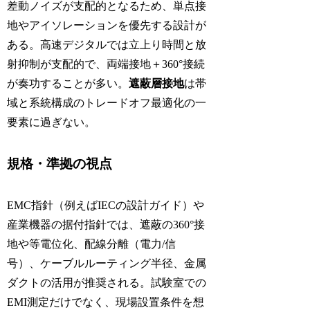
差動ノイズが支配的となるため、単点接
地やアイソレーションを優先する設計が
ある。高速デジタルでは立上り時間と放
射抑制が支配的で、両端接地＋360°接続
が奏功することが多い。
遮蔽層接地
は帯
域と系統構成のトレードオフ最適化の一
要素に過ぎない。
規格・準拠の視点
EMC指針（例えばIECの設計ガイド）や
産業機器の据付指針では、遮蔽の360°接
地や等電位化、配線分離（電力/信
号）、ケーブルルーティング半径、金属
ダクトの活用が推奨される。試験室での
EMI測定だけでなく、現場設置条件を想