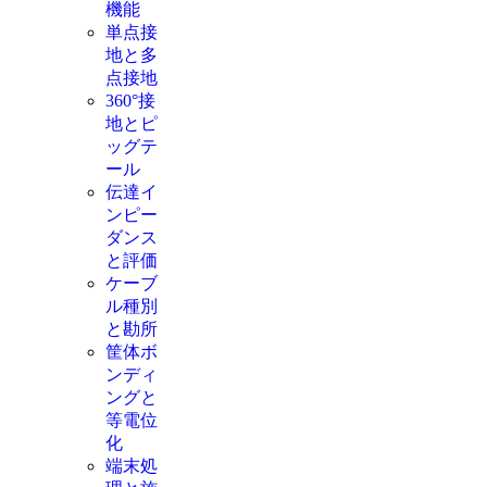
機能
単点接
地と多
点接地
360°接
地とピ
ッグテ
ール
伝達イ
ンピー
ダンス
と評価
ケーブ
ル種別
と勘所
筐体ボ
ンディ
ングと
等電位
化
端末処