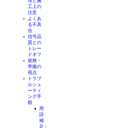
理と施
工上の
注意
よくあ
る不具
合
信号品
質との
トレー
ドオフ
規格・
準拠の
視点
トラブ
ルシュ
ーティ
ング手
順
用
語
補
足：