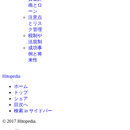
画とロ
ーン
注意点
とリス
ク管理
税制や
法規制
成功事
例と将
来性
Hitopedia
ホーム
トップ
シェア
目次へ
検索 in サイドバー
© 2017 Hitopedia.