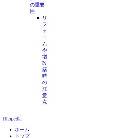
の重要
性
リ
フ
ォ
ー
ム
や
増
改
築
時
の
注
意
点
Hitopedia
ホーム
トップ