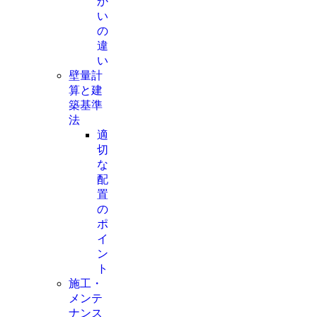
か
い
の
違
い
壁量計
算と建
築基準
法
適
切
な
配
置
の
ポ
イ
ン
ト
施工・
メンテ
ナンス