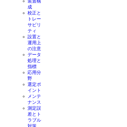
装置構
成
校正と
トレー
サビリ
ティ
設置と
運用上
の注意
データ
処理と
指標
応用分
野
選定ポ
イント
メンテ
ナンス
測定誤
差とト
ラブル
対策