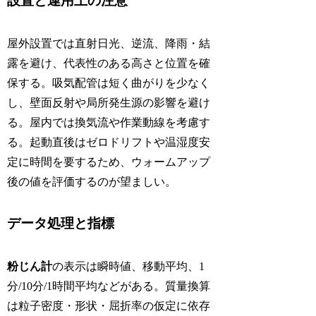
設置と運用上の注意
屋外設置では直射日光、逆流、降雨・結
露を避け、代表性のある高さと位置を確
保する。吸気配管は短く曲がりを少なく
し、壁面反射や局所発生源の影響を避け
る。屋内では換気流や作業動線を考慮す
る。起動直後はゼロドリフトや温湿度安
定に時間を要するため、ウォームアップ
後の値を評価するのが望ましい。
データ処理と指標
粉じん計
の表示は瞬時値、移動平均、1
分/10分/1時間平均などがある。質量換算
は粒子密度・形状・屈折率の仮定に依存