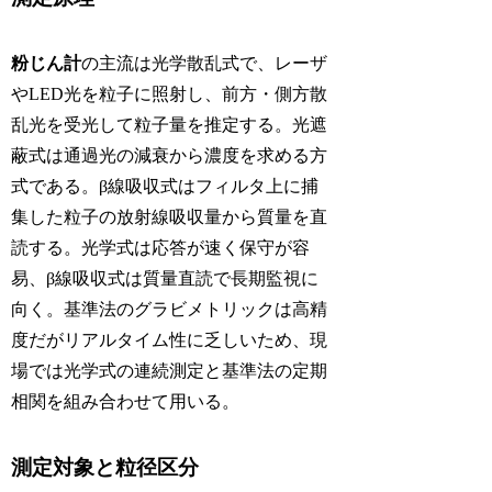
粉じん計
の主流は光学散乱式で、レーザ
やLED光を粒子に照射し、前方・側方散
乱光を受光して粒子量を推定する。光遮
蔽式は通過光の減衰から濃度を求める方
式である。β線吸収式はフィルタ上に捕
集した粒子の放射線吸収量から質量を直
読する。光学式は応答が速く保守が容
易、β線吸収式は質量直読で長期監視に
向く。基準法のグラビメトリックは高精
度だがリアルタイム性に乏しいため、現
場では光学式の連続測定と基準法の定期
相関を組み合わせて用いる。
測定対象と粒径区分