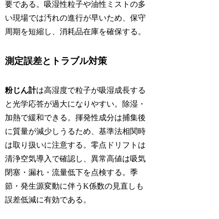
要である。吸湿性粒子や油性ミストの多
い現場では汚れの進行が早いため、保守
周期を短縮し、消耗品在庫を確保する。
測定誤差とトラブル対策
粉じん計
は高湿度で粒子が吸湿成長する
と光学応答が過大になりやすい。除湿・
加熱で緩和できる。揮発性成分は捕集後
に質量が減少しうるため、基準法相関時
は取り扱いに注意する。零点ドリフトは
清浄空気導入で確認し、異常高値は吸気
閉塞・漏れ・流量低下を点検する。季
節・発生源変動に伴うK係数の見直しも
誤差低減に有効である。