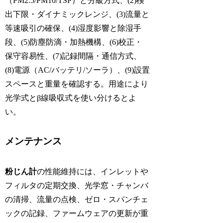
（PM2.5/PM10/TSP）と分級方式、(2)検
出下限・ダイナミックレンジ、(3)流量と
等速吸引の確保、(4)湿度影響と除湿手
段、(5)防塵防滴・加熱機構、(6)校正・
保守容易性、(7)記録間隔・通信方式、
(8)電源（AC/バッテリ/ソーラ）、(9)設置
スペースと重量を確認する。用途により
光学式とβ線吸収式を使い分けるとよ
い。
メンテナンス
粉じん計
の性能維持には、インレットや
フィルタの定期交換、光学窓・チャンバ
の清掃、流量の点検、ゼロ・スパンチェ
ックの記録、ファームウェアの更新が重