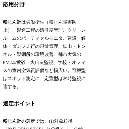
応用分野
粉じん計
は労働衛生（粉じん障害防
止）、製造工程の清浄度管理、クリーン
ルームのパーティクルモニタ、建設・解
体・ダンプ走行の飛散管理、鉱山・トン
ネル・製鋼所の環境改善、都市大気の
PM2.5/黄砂・火山灰監視、学校・オフィ
スの室内空気質評価など幅広い。可搬型
はスポット測定に、定置型は常時監視に
適する。
選定ポイント
粉じん計
の選定では、(1)対象粒径