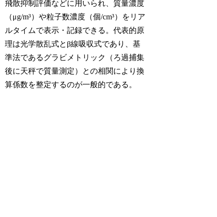
飛散抑制評価などに用いられ、質量濃度
（μg/m³）や粒子数濃度（個/cm³）をリア
ルタイムで表示・記録できる。代表的原
理は光学散乱式とβ線吸収式であり、基
準法であるグラビメトリック（ろ過捕集
後に天秤で質量測定）との相関により換
算係数を整定するのが一般的である。