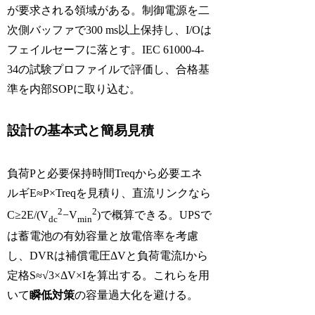
が要求される領域がある。制御電源を二
次側バッファで300 ms以上保持し、I/Oは
フェイルセーフに落とす。IEC 61000-4-
34の試験プロファイルで評価し、合格基
準を内部SOPに取り込む。
設計の基本式と簡易見積
負荷Pと必要保持時間Treqから必要エネ
ルギE≈P×Treqを見積り、直流リンクなら
2
2
C≥2E/(V
−V
)で概算できる。UPSで
dc
min
は蓄電池の有効容量と放電倍率を考慮
し、DVRは補償電圧ΔVと負荷電流Iから
定格S≈√3×ΔV×Iを算出する。これらを用
いて
瞬低対策
の容量過大化を避ける。