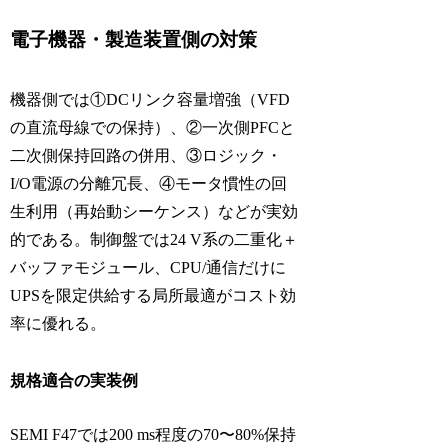
電子機器・製造装置側の対策
機器側では①DCリンク容量増強（VFD
の直流母線での保持）、②一次側PFCと
二次側保持回路の併用、③ロジック・
I/O電源の分離冗長、④モータ慣性の回
生利用（再始動シーケンス）などが実効
的である。制御盤では24 V系の二重化＋
バッファモジュール、CPU/通信だけに
UPSを限定供給する局所最適がコスト効
率に優れる。
規格適合の実装例
SEMI F47では200 ms程度の70〜80%保持