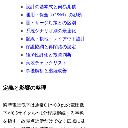
設計の基本式と簡易見積
運用・保全（O&M）の勘所
雷・サージ対策との区別
系統シナリオ別の最適化
配線・接地・レイアウト設計
保護協調と再閉路の設定
経済性評価と投資判断
実装チェックリスト
事後解析と継続改善
定義と影響の整理
瞬時電圧低下は通常0.1〜0.9 puの電圧低
下が0.5サイクル〜1分程度継続する事象
を指す。故障点近傍だけでなく広域に及