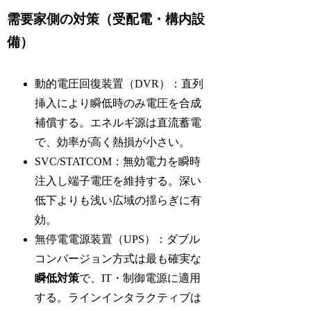
需要家側の対策（受配電・構内設
備）
動的電圧回復装置（DVR）：直列
挿入により瞬低時のみ電圧を合成
補償する。エネルギ源は直流蓄電
で、効率が高く熱損が小さい。
SVC/STATCOM：無効電力を瞬時
注入し端子電圧を維持する。深い
低下よりも浅い広域の揺らぎに有
効。
無停電電源装置（UPS）：ダブル
コンバージョン方式は最も確実な
瞬低対策
で、IT・制御電源に適用
する。ラインインタラクティブは