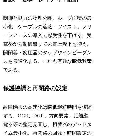
制御と動力の物理分離、ループ面積の最
小化、ケーブルの遮蔽・ツイスト、クリ
ーンアースの導入で感受性を下げる。受
電盤から制御盤までの電圧降下を抑え、
開閉器・変圧器のタップやインピーダン
スを最適化する。これも有効な
瞬低対策
である。
保護協調と再閉路の設定
故障除去の高速化は瞬低継続時間を短縮
する。OCR、DGR、方向要素、距離継
電器等の整定見直し、切替器のデッドタ
イム最小化、再閉路の回数・時間設定の