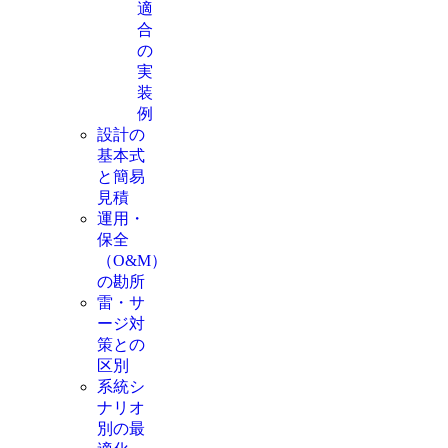
適
合
の
実
装
例
設計の
基本式
と簡易
見積
運用・
保全
（O&M）
の勘所
雷・サ
ージ対
策との
区別
系統シ
ナリオ
別の最