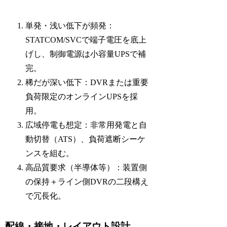
単発・浅い低下が頻発：
STATCOM/SVCで端子電圧を底上
げし、制御電源は小容量UPSで補
完。
稀だが深い低下：DVRまたは重要
負荷限定のオンラインUPSを採
用。
広域停電も想定：非常用発電と自
動切替（ATS）、負荷遮断シーケ
ンスを組む。
高品質要求（半導体等）：装置側
の保持＋ライン側DVRの二段構え
で冗長化。
配線・接地・レイアウト設計