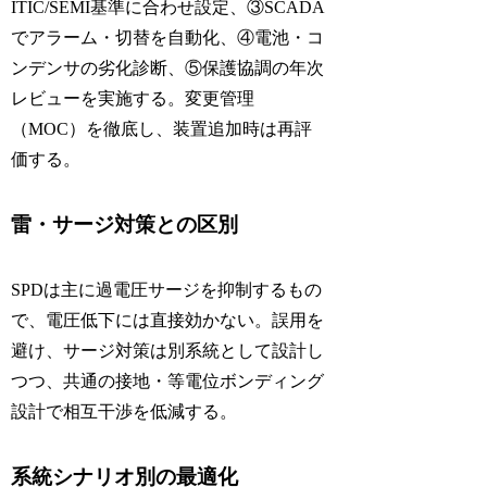
ITIC/SEMI基準に合わせ設定、③SCADA
でアラーム・切替を自動化、④電池・コ
ンデンサの劣化診断、⑤保護協調の年次
レビューを実施する。変更管理
（MOC）を徹底し、装置追加時は再評
価する。
雷・サージ対策との区別
SPDは主に過電圧サージを抑制するもの
で、電圧低下には直接効かない。誤用を
避け、サージ対策は別系統として設計し
つつ、共通の接地・等電位ボンディング
設計で相互干渉を低減する。
系統シナリオ別の最適化