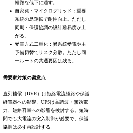
軽微な低下に適す。
自家発・マイクログリッド：重要
系統の島運転で耐性向上。ただし
同期・保護協調の設計難易度が上
がる。
受電方式二重化：異系統受電や主
予備切替でリスク分散。ただし同
一ルートの共通要因は残る。
需要家対策の留意点
直列補償（DVR）は短絡電流経路や保護
継電器への影響、UPSは高調波・無効電
力、短絡容量への影響を検討する。短時
間でも大電流の突入制御が必要で、保護
協調は必ず再設計する。