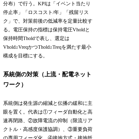
分布）で行う。KPIは「イベント当たり
停止率」「ロスコスト/年」「残留リス
ク」で、対策前後の低減率を定量比較す
る。電圧保持の指標は保持電圧Vholdと
保持時間Tholdで表し、選定は
Vhold≥VreqかつThold≥Treqを満たす最小
構成を目標にする。
系統側の対策（上流・配電ネット
ワーク）
系統側は発生源の縮減と伝播の緩和に主
眼を置く。代表は①フィーダ自動化と高
速再閉路、②故障電流の抑制（限流リア
クトル・高感度保護協調）、③重要負荷
の専用フィーダ化、④接地方式・接地抵