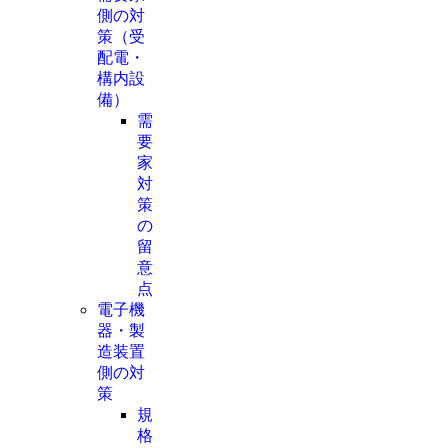
側の対
策（受
配電・
構内設
備）
需
要
家
対
策
の
留
意
点
電子機
器・製
造装置
側の対
策
規
格