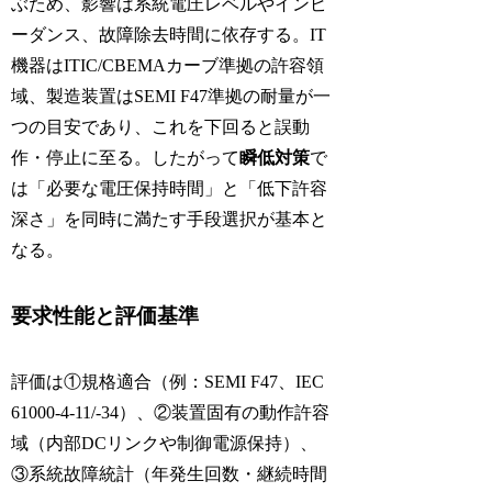
ぶため、影響は系統電圧レベルやインピ
ーダンス、故障除去時間に依存する。IT
機器はITIC/CBEMAカーブ準拠の許容領
域、製造装置はSEMI F47準拠の耐量が一
つの目安であり、これを下回ると誤動
作・停止に至る。したがって
瞬低対策
で
は「必要な電圧保持時間」と「低下許容
深さ」を同時に満たす手段選択が基本と
なる。
要求性能と評価基準
評価は①規格適合（例：SEMI F47、IEC
61000-4-11/-34）、②装置固有の動作許容
域（内部DCリンクや制御電源保持）、
③系統故障統計（年発生回数・継続時間