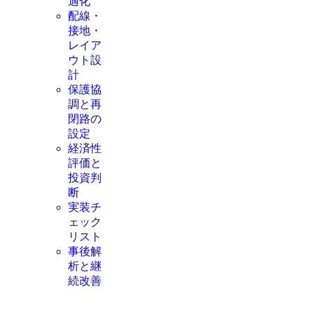
適化
配線・
接地・
レイア
ウト設
計
保護協
調と再
閉路の
設定
経済性
評価と
投資判
断
実装チ
ェック
リスト
事後解
析と継
続改善