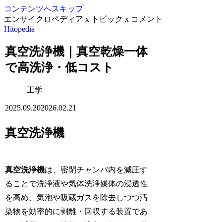
コンテンツへスキップ
エンサイクロペディア x トピック x コメント
Hitopedia
真空洗浄機｜真空乾燥一体
で高洗浄・低コスト
工学
2025.09.20
2026.02.21
真空洗浄機
真空洗浄機
は、密閉チャンバ内を減圧す
ることで洗浄液や気体洗浄媒体の浸透性
を高め、気泡や吸蔵ガスを除去しつつ汚
染物を効率的に剥離・回収する装置であ