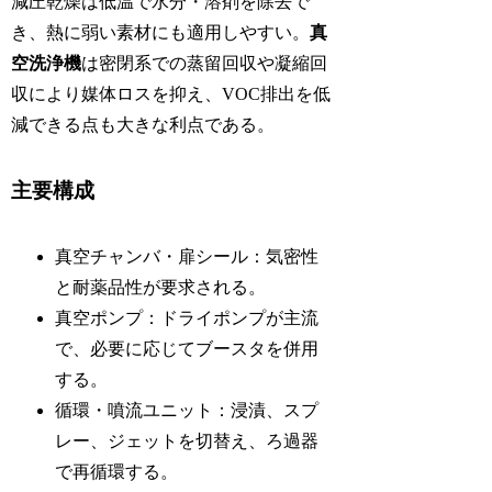
減圧乾燥は低温で水分・溶剤を除去で
き、熱に弱い素材にも適用しやすい。
真
空洗浄機
は密閉系での蒸留回収や凝縮回
収により媒体ロスを抑え、VOC排出を低
減できる点も大きな利点である。
主要構成
真空チャンバ・扉シール：気密性
と耐薬品性が要求される。
真空ポンプ：ドライポンプが主流
で、必要に応じてブースタを併用
する。
循環・噴流ユニット：浸漬、スプ
レー、ジェットを切替え、ろ過器
で再循環する。