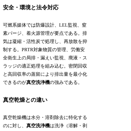
安全・環境と法令対応
可燃系媒体では防爆設計、LEL監視、窒
素パージ、着火源管理が要点である。排
気は凝縮・活性炭で処理し、再放散を抑
制する。PRTR対象物質の管理、労働安
全衛生上の局排・漏えい監視、廃液・ス
ラッジの適正処理を組み込む。密閉回収
と高回収率の蒸留により排出量を最小化
できるのが
真空洗浄機
の強みである。
真空乾燥との違い
真空乾燥機は水分・溶剤除去に特化する
のに対し、
真空洗浄機
は洗浄（溶解・剥