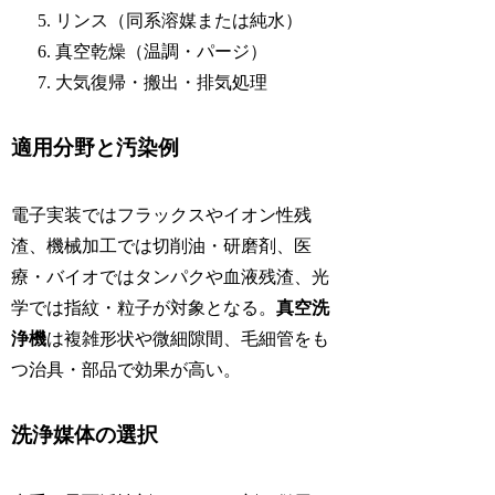
リンス（同系溶媒または純水）
真空乾燥（温調・パージ）
大気復帰・搬出・排気処理
適用分野と汚染例
電子実装ではフラックスやイオン性残
渣、機械加工では切削油・研磨剤、医
療・バイオではタンパクや血液残渣、光
学では指紋・粒子が対象となる。
真空洗
浄機
は複雑形状や微細隙間、毛細管をも
つ治具・部品で効果が高い。
洗浄媒体の選択