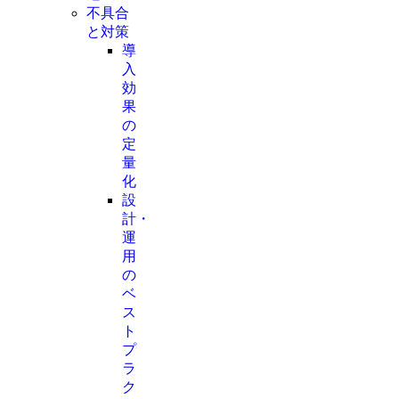
不具合
と対策
導
入
効
果
の
定
量
化
設
計・
運
用
の
ベ
ス
ト
プ
ラ
ク