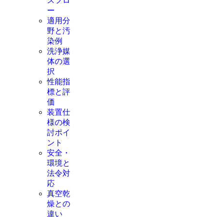
スフロ
ー
適用分
野と汚
染例
洗浄媒
体の選
択
性能指
標と評
価
装置仕
様の検
討ポイ
ント
安全・
環境と
法令対
応
真空乾
燥との
違い