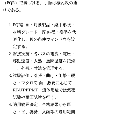
（PQR）で裏づける。手順は概ね次の通
りである。
PQR計画：対象製品・継手形状・
材料グレード・厚さ/径・姿勢を代
表化し、仮の条件ウィンドウを設
定する。
溶接実施：各パスの電流・電圧・
移動速度・入熱、層間温度を記録
し、外観・寸法を管理する。
試験評価：引張・曲げ・衝撃・硬
さ・マクロ/断面、必要に応じて
RT/UT/PT/MT、流体用途では気密
試験や耐圧試験を行う。
適用範囲決定：合格結果から厚
さ・径、姿勢、入熱等の適用範囲