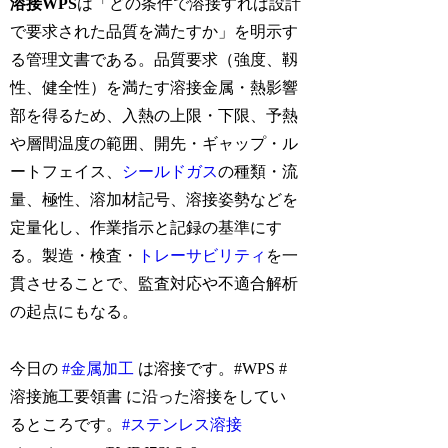
溶接WPS
は「どの条件で溶接すれば設計
で要求された品質を満たすか」を明示す
る管理文書である。品質要求（強度、靱
性、健全性）を満たす溶接金属・熱影響
部を得るため、入熱の上限・下限、予熱
や層間温度の範囲、開先・ギャップ・ル
ートフェイス、
シールドガス
の種類・流
量、極性、溶加材記号、溶接姿勢などを
定量化し、作業指示と記録の基準にす
る。製造・検査・
トレーサビリティ
を一
貫させることで、監査対応や不適合解析
の起点にもなる。
今日の
#金属加工
は溶接です。#WPS #
溶接施工要領書 に沿った溶接をしてい
るところです。
#ステンレス溶接