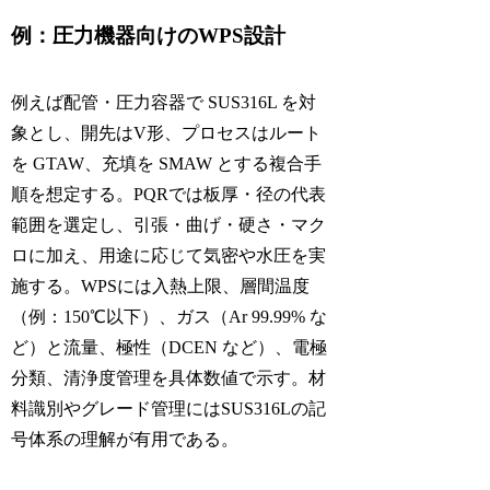
例：圧力機器向けのWPS設計
例えば配管・圧力容器で SUS316L を対
象とし、開先はV形、プロセスはルート
を GTAW、充填を SMAW とする複合手
順を想定する。PQRでは板厚・径の代表
範囲を選定し、引張・曲げ・硬さ・マク
ロに加え、用途に応じて気密や水圧を実
施する。WPSには入熱上限、層間温度
（例：150℃以下）、ガス（Ar 99.99% な
ど）と流量、極性（DCEN など）、電極
分類、清浄度管理を具体数値で示す。材
料識別やグレード管理にはSUS316Lの記
号体系の理解が有用である。