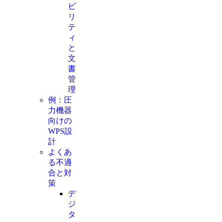
ビ
リ
テ
ィ
と
文
書
管
理
例：圧
力機器
向けの
WPS設
計
よくあ
る不適
合と対
策
デ
ジ
タ