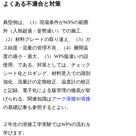
よくある不適合と対策
典型例は、（1）現場条件がWPSの範囲
外（入熱超過・姿勢違い）での施工、
（2）材料グレードの取り違え、（3）ガ
ス純度・流量の管理不良、（4）層間温
度の過小・過大、（5）WPS版違いの誤
使用、である。対策としては、チェック
シート化とロギング、材料受入での識別
強化、流量計の定期校正、温度計の校正
と記録、電子化による版管理の徹底が挙
げられる。関連知識は
アーク溶接
や
溶接
の基礎記事も参照するとよい。
２年生の溶接工学実験ではWPSの流れを
学びます。