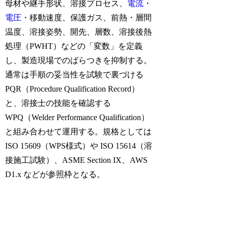
母材や継手形状、溶接プロセス、
電流
・
電圧
・移動速度、保護ガス、前熱・層間
温度、溶接姿勢、開先、層数、溶接後熱
処理（PWHT）などの「変数」を定義
し、製造現場でのばらつきを抑制する。
通常は手順の妥当性を試験で裏づける
PQR（Procedure Qualification Record）
と、溶接士の技能を確認する
WPQ（Welder Performance Qualification）
と組み合わせて運用する。規格としては
ISO 15609（WPS様式）や ISO 15614（溶
接施工試験）、ASME Section IX、AWS
D1.x などが参照枠となる。