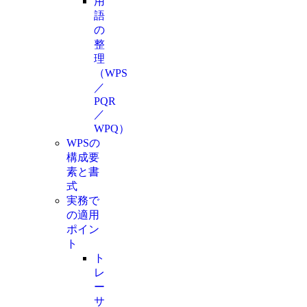
用
語
の
整
理
（WPS
／
PQR
／
WPQ）
WPSの
構成要
素と書
式
実務で
の適用
ポイン
ト
ト
レ
ー
サ