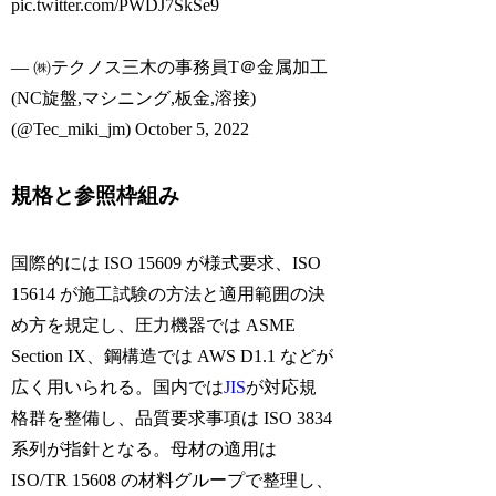
pic.twitter.com/PWDJ7SkSe9
— ㈱テクノス三木の事務員T＠金属加工
(NC旋盤,マシニング,板金,溶接)
(@Tec_miki_jm) October 5, 2022
規格と参照枠組み
国際的には ISO 15609 が様式要求、ISO
15614 が施工試験の方法と適用範囲の決
め方を規定し、圧力機器では ASME
Section IX、鋼構造では AWS D1.1 などが
広く用いられる。国内では
JIS
が対応規
格群を整備し、品質要求事項は ISO 3834
系列が指針となる。母材の適用は
ISO/TR 15608 の材料グループで整理し、