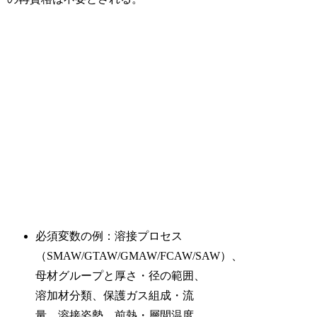
必須変数の例：溶接プロセス
（SMAW/GTAW/GMAW/FCAW/SAW）、
母材グループと厚さ・径の範囲、
溶加材分類、保護ガス組成・流
量、溶接姿勢、前熱・層間温度、