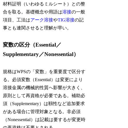
材料証明（いわゆるミルシート）との整
合を取る。基礎概念や用語は
溶接
の一般
項目、工法は
アーク溶接
や
TIG溶接
の記
事とも連関させると理解が早い。
変数の区分（Essential／
Supplementary／Nonessential）
規格はWPSの「変数」を重要度で区分す
る。必須変数（Essential）は変更により
溶接金属の機械的性質へ影響が大きく、
原則として再資格が必要である。補助必
須（Supplementary）は靱性など追加要求
がある場合に管理対象となる。非必須
（Nonessential）は記載は要するが変更時
の再資格は不要とされる。