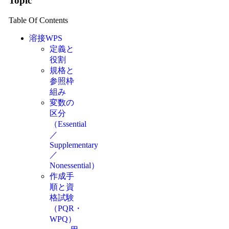
Topic
Table Of Contents
溶接WPS
定義と
役割
規格と
参照枠
組み
変数の
区分
（Essential
／
Supplementary
／
Nonessential）
作成手
順と資
格試験
（PQR・
WPQ）