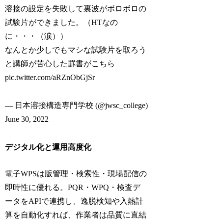
溶接の設定を失敗して裏波がボロボロの
試験片ができました。（HTなの
に・・・（涙））
なんとか少しでもマシな試験片を取ろう
と講師が苦心した罫書がこちら
pic.twitter.com/aRZnObGjSr
— 日本溶接構造専門学校 (@jwsc_college)
June 30, 2022
デジタル化と運用高度化
電子WPSは版管理・検索性・現場配信の
即時性に優れる。PQR・WPQ・検査デ
ータをAPIで連携し、逸脱検知や入熱計
算を自動化すれば、作業者は品質に直結