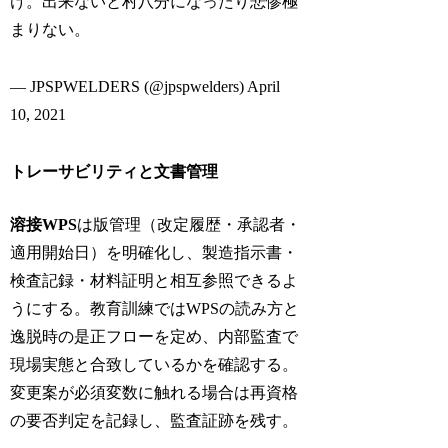
け。出来ないと村八分になったり悲惨極
まりない。
— JPSPWELDERS (@jpspwelders) April
10, 2021
トレーサビリティと文書管理
溶接WPS
は版管理（改定履歴・承認者・
適用開始日）を明確化し、製造指示書・
検査記録・材料証明と相互参照できるよ
うにする。教育訓練ではWPSの読み方と
逸脱時の是正フローを定め、内部監査で
現場実態と合致しているかを確認する。
変更案が必須変数に触れる場合は再資格
の要否判定を記録し、監査証跡を残す。