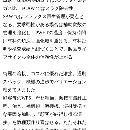
成形、GMAW/MAG ではスパッタと混合
ガス比、FCAW ではスラグ除去性、
SAW ではフラックス再生管理が要点と
なる。要求靱性がある場合は補助変数の
管理を強化し、PWHTの温度・保持時間
は材料の焼戻し脆化域を避ける。材料証
明や検査成績と紐づくことで、製品ライ
フサイクル全体の信頼性が上がる。
綺麗な溶接、コスパに優れた溶接。過剰
スペック。機械の進歩でバリエーション
増えてきました
顧客毎のWPS、母材種類、溶接前最終工
程、治具、補機類、溶接機、溶材等様々
な要因を加味し『顧客が納得し得る溶
接』を数種類作り喜ばせる。ただそれだ