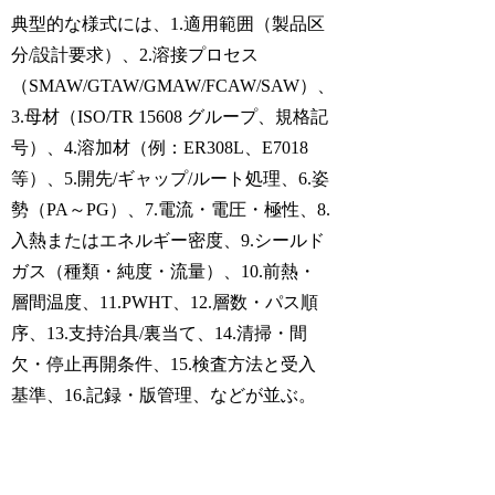
典型的な様式には、1.適用範囲（製品区
分/設計要求）、2.溶接プロセス
（SMAW/GTAW/GMAW/FCAW/SAW）、
3.母材（ISO/TR 15608 グループ、規格記
号）、4.溶加材（例：ER308L、E7018
等）、5.開先/ギャップ/ルート処理、6.姿
勢（PA～PG）、7.電流・電圧・極性、8.
入熱またはエネルギー密度、9.シールド
ガス（種類・純度・流量）、10.前熱・
層間温度、11.PWHT、12.層数・パス順
序、13.支持治具/裏当て、14.清掃・間
欠・停止再開条件、15.検査方法と受入
基準、16.記録・版管理、などが並ぶ。