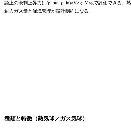
論上の余剰上昇力は(ρ_out−ρ_in)×V×g−M×gで評価できる。熱
封入ガス量と漏洩管理が設計制約になる。
種類と特徴（熱気球／ガス気球）