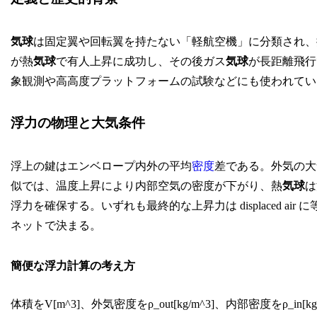
気球
は固定翼や回転翼を持たない「軽航空機」に分類され、
が熱
気球
で有人上昇に成功し、その後ガス
気球
が長距離飛行
象観測や高高度プラットフォームの試験などにも使われてい
浮力の物理と大気条件
浮上の鍵はエンベロープ内外の平均
密度
差である。外気の大
似では、温度上昇により内部空気の密度が下がり、熱
気球
は
浮力を確保する。いずれも最終的な上昇力は displaced 
ネットで決まる。
簡便な浮力計算の考え方
体積をV[m^3]、外気密度をρ_out[kg/m^3]、内部密度をρ_in