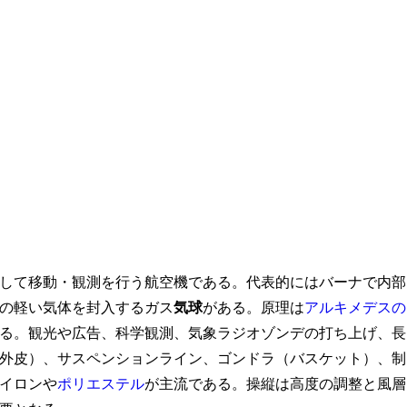
して移動・観測を行う航空機である。代表的にはバーナで内部
の軽い気体を封入するガス
気球
がある。原理は
アルキメデスの
る。観光や広告、科学観測、気象ラジオゾンデの打ち上げ、長
外皮）、サスペンションライン、ゴンドラ（バスケット）、制
イロンや
ポリエステル
が主流である。操縦は高度の調整と風層