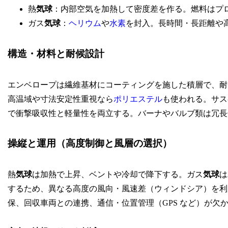
熱
気球
：内部空気を加熱して密度差を作る。燃料はプ
ガス
気球
：
ヘリウム
や
水素
を封入。長時間・長距離や
構造・材料と耐候設計
エンベロープは繊維基材にコーティングを施した積層で、耐
高温域や寸法安定性重視なら
ポリエステル
も使われる。サス
で衝撃吸収性と軽量性を両立する。バーナやバルブ類は冗長
操縦と運用（高度制御と風層の選択）
熱
気球
は加熱で上昇、ベントや冷却で降下する。ガス
気球
は
するため、異なる高度の風向・風速差（ウィンドシア）を利
保、回収車両との連携、通信・位置管理（GPS など）が欠