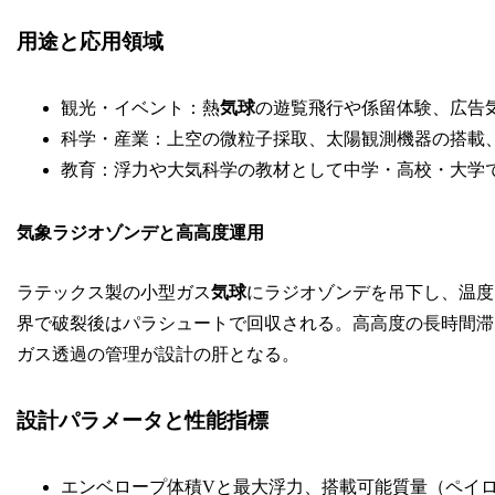
用途と応用領域
観光・イベント：熱
気球
の遊覧飛行や係留体験、広告
科学・産業：上空の微粒子採取、太陽観測機器の搭載
教育：浮力や大気科学の教材として中学・高校・大学
気象ラジオゾンデと高高度運用
ラテックス製の小型ガス
気球
にラジオゾンデを吊下し、温度
界で破裂後はパラシュートで回収される。高高度の長時間滞
ガス透過の管理が設計の肝となる。
設計パラメータと性能指標
エンベロープ体積Vと最大浮力、搭載可能質量（ペイ