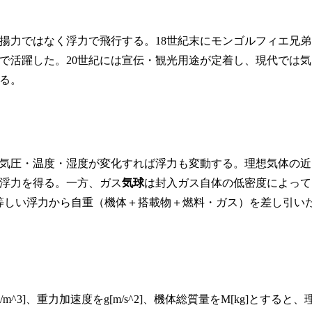
揚力ではなく浮力で飛行する。18世紀末にモンゴルフィエ兄弟
で活躍した。20世紀には宣伝・観光用途が定着し、現代では気
る。
気圧・温度・湿度が変化すれば浮力も変動する。理想気体の近
浮力を得る。一方、ガス
気球
は封入ガス自体の低密度によって
air に等しい浮力から自重（機体＋搭載物＋燃料・ガス）を差し引い
[kg/m^3]、重力加速度をg[m/s^2]、機体総質量をM[kg]とすると、