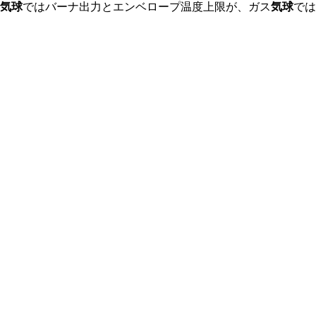
気球
ではバーナ出力とエンベロープ温度上限が、ガス
気球
では