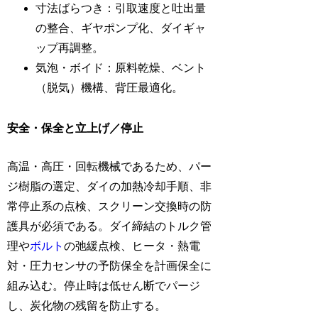
寸法ばらつき：引取速度と吐出量
の整合、ギヤポンプ化、ダイギャ
ップ再調整。
気泡・ボイド：原料乾燥、ベント
（脱気）機構、背圧最適化。
安全・保全と立上げ／停止
高温・高圧・回転機械であるため、パー
ジ樹脂の選定、ダイの加熱冷却手順、非
常停止系の点検、スクリーン交換時の防
護具が必須である。ダイ締結のトルク管
理や
ボルト
の弛緩点検、ヒータ・熱電
対・圧力センサの予防保全を計画保全に
組み込む。停止時は低せん断でパージ
し、炭化物の残留を防止する。