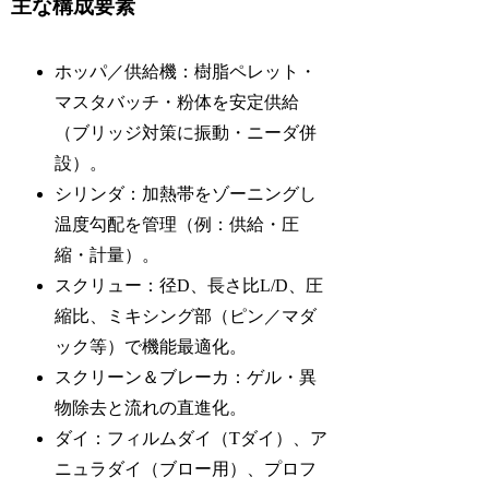
主な構成要素
ホッパ／供給機：樹脂ペレット・
マスタバッチ・粉体を安定供給
（ブリッジ対策に振動・ニーダ併
設）。
シリンダ：加熱帯をゾーニングし
温度勾配を管理（例：供給・圧
縮・計量）。
スクリュー：径D、長さ比L/D、圧
縮比、ミキシング部（ピン／マダ
ック等）で機能最適化。
スクリーン＆ブレーカ：ゲル・異
物除去と流れの直進化。
ダイ：フィルムダイ（Tダイ）、ア
ニュラダイ（ブロー用）、プロフ