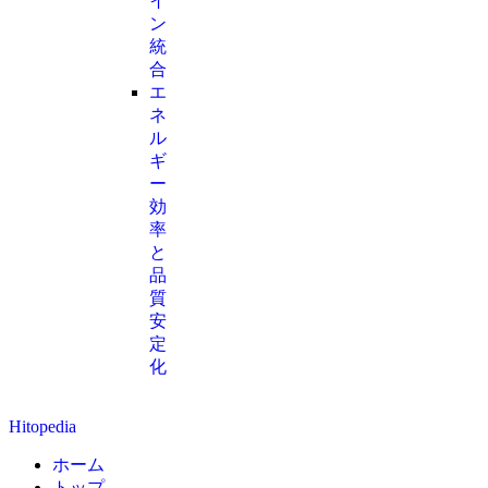
イ
ン
統
合
エ
ネ
ル
ギ
ー
効
率
と
品
質
安
定
化
Hitopedia
ホーム
トップ