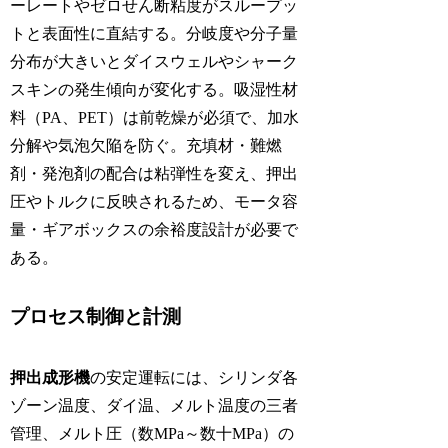
ーレートやゼロせん断粘度がスループッ
トと表面性に直結する。分岐度や分子量
分布が大きいとダイスウェルやシャーク
スキンの発生傾向が変化する。吸湿性材
料（PA、PET）は前乾燥が必須で、加水
分解や気泡欠陥を防ぐ。充填材・難燃
剤・発泡剤の配合は粘弾性を変え、押出
圧やトルクに反映されるため、モータ容
量・ギアボックスの余裕度設計が必要で
ある。
プロセス制御と計測
押出成形機
の安定運転には、シリンダ各
ゾーン温度、ダイ温、メルト温度の三者
管理、メルト圧（数MPa～数十MPa）の