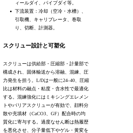
ィールダイ、パイプダイ等。
下流装置：冷却（空冷・水槽）、
引取機、キャリブレータ、巻取
り、切断、計測器。
スクリュー設計と可塑化
スクリューは供給部・圧縮部・計量部で
構成され、固体輸送から溶融、混練、圧
力発生を担う。L/Dは一般に24–40、圧縮
比は材料の融点・粘度・含水性で最適化
する。混練強化にはミキシングエレメン
トやバリアスクリューが有効で、顔料分
散や充填材（CaCO3、GF）配合時の均
質化に寄与する。過度なせん断は熱履歴
を悪化させ、分子量低下やゲル・黄変を