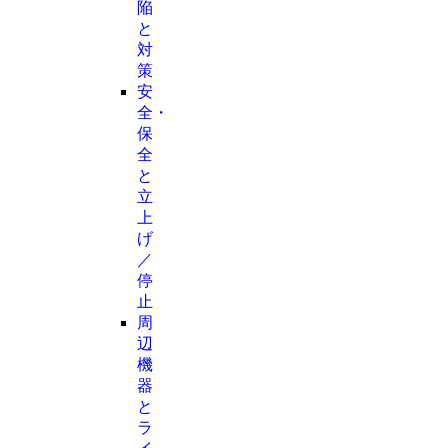
陥
と
対
策
安
全・
保
全
と
立
上
げ
／
停
止
周
辺
機
器
と
ラ