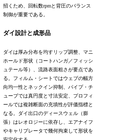
招くため、回転数rpmと背圧のバランス
制御が重要である。
ダイ設計と成形品
ダイは厚み分布を均すリップ調整、マニ
ホールド形状（コートハンガ／フィッシ
ュテール等）、流路表面粗さが要点であ
る。フィルム・シートではウェブの幅方
向均一性とネックイン抑制、パイプ・チ
ューブでは真円度と寸法安定、プロフィ
ールでは複雑断面の充填性が評価指標と
なる。ダイ出口のディースウェル（膨
張）はレオロジーに依存し、エアナイフ
やキャリブレータで幾何拘束して形状を
安定化する。