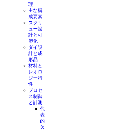
理
主な構
成要素
スクリ
ュー設
計と可
塑化
ダイ設
計と成
形品
材料と
レオロ
ジー特
性
プロセ
ス制御
と計測
代
表
的
欠