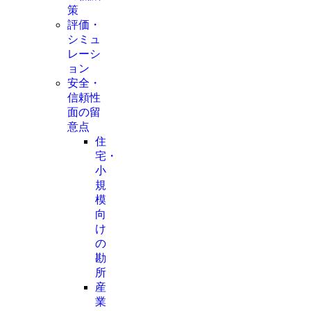
策
評価・
シミュ
レーシ
ョン
安全・
信頼性
面の留
意点
住
宅・
小
規
模
向
け
の
勘
所
産
業