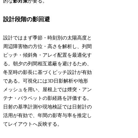
的な
影対策
が要る。
設計段階の影回避
設計ではまず季節・時刻別の太陽高度と
周辺障害物の方位・高さを解析し、列間
ピッチ・傾斜角・アレイ配置を最適化す
る。朝夕の列間相互遮蔽を避けるため、
冬至時の影長に基づくピッチ設計が有効
である。可視化には3D日影解析や地形
メッシュを用い、屋根上では煙突・アン
テナ・パラペットの影経路を評価する。
日射の基準計測や現地検証では日射計の
活用が有効で、年間の影寄与率を推定し
てレイアウトへ反映する。