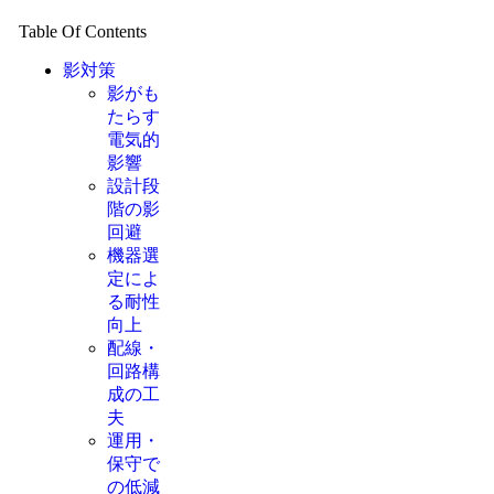
Table Of Contents
影対策
影がも
たらす
電気的
影響
設計段
階の影
回避
機器選
定によ
る耐性
向上
配線・
回路構
成の工
夫
運用・
保守で
の低減