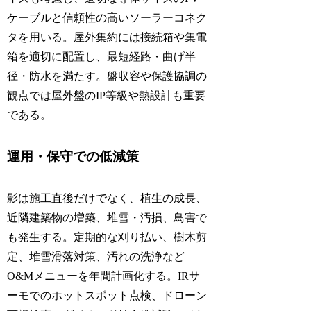
ケーブルと信頼性の高いソーラーコネク
タを用いる。屋外集約には接続箱や集電
箱を適切に配置し、最短経路・曲げ半
径・防水を満たす。盤収容や保護協調の
観点では屋外盤のIP等級や熱設計も重要
である。
運用・保守での低減策
影は施工直後だけでなく、植生の成長、
近隣建築物の増築、堆雪・汚損、鳥害で
も発生する。定期的な刈り払い、樹木剪
定、堆雪滑落対策、汚れの洗浄など
O&Mメニューを年間計画化する。IRサ
ーモでのホットスポット点検、ドローン