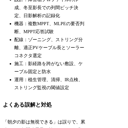
成、冬至影長での列間ピッチ決
定、日影解析の記録化
機器：複数MPPT、MLPEの要否判
断、MPPT応答試験
配線：ゾーニング、ストリング分
離、適正PVケーブル長とソーラー
コネクタ選定
施工：影経路を跨がない敷設、ケ
ーブル固定と防水
運用：植生管理、清掃、IR点検、
ストリング監視の閾値設定
よくある誤解と対処
「朝夕の影は無視できる」は誤りで、累