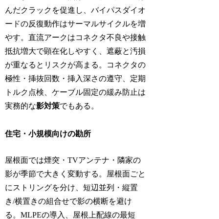
んだクラックを促進し、バイパスダイオ
ードの反復動作はサーマルサイクルを増
やす。直流アークはコネクタ不良や接触
抵抗増大で顕在化しやすく、遮蔽と汚損
が重なるとリスクが高まる。コネクタの
極性・挿抜回数・挿入深さの遵守、定期
トルク点検、ケーブル固定の緩み防止は
実務的な
影対策
でもある。
住宅・小規模向けの勘所
屋根面では煙突・TVアンテナ・隣家の
影が季節で大きく変動する。屋根面ごと
にストリングを分け、短辺並列・縦置
き/横置きの組合せで影の横断を避け
る。MLPEの導入、屋根上配線の最短