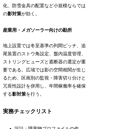
化、防雪金具の配置など小規模ならでは
の
影対策
が効く。
産業用・メガソーラー向けの勘所
地上設置では冬至基準の列間ピッチ、追
尾装置のストウ角設定、盤内温度管理、
ストリングヒューズと遮断器の選定が重
要である。広域では影の空間相関が生じ
るため、区画別の監視・障害切り分けと
冗長性設計を併用し、年間稼働率を確保
する
影対策
を行う。
実務チェックリスト
設計：障害物プロファイルの作