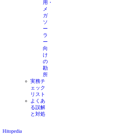
用・
メ
ガ
ソ
ー
ラ
ー
向
け
の
勘
所
実務チ
ェック
リスト
よくあ
る誤解
と対処
Hitopedia