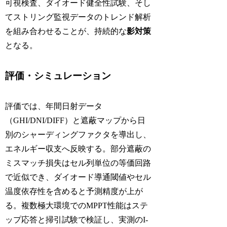
可視検査、ダイオード健全性試験、そし
てストリング監視データのトレンド解析
を組み合わせることが、持続的な
影対策
となる。
評価・シミュレーション
評価では、年間日射データ
（GHI/DNI/DIFF）と遮蔽マップから日
別のシャーディングファクタを導出し、
エネルギー収支へ反映する。部分遮蔽の
ミスマッチ損失はセル列単位の等価回路
で近似でき、ダイオード導通閾値やセル
温度依存性を含めると予測精度が上が
る。複数極大環境でのMPPT性能はステ
ップ応答と掃引試験で検証し、実測のI-