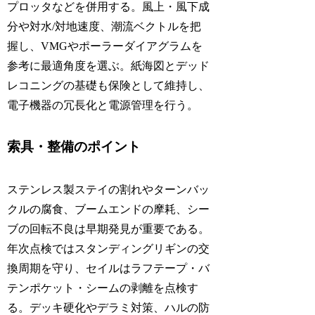
プロッタなどを併用する。風上・風下成
分や対水/対地速度、潮流ベクトルを把
握し、VMGやポーラーダイアグラムを
参考に最適角度を選ぶ。紙海図とデッド
レコニングの基礎も保険として維持し、
電子機器の冗長化と電源管理を行う。
索具・整備のポイント
ステンレス製ステイの割れやターンバッ
クルの腐食、ブームエンドの摩耗、シー
ブの回転不良は早期発見が重要である。
年次点検ではスタンディングリギンの交
換周期を守り、セイルはラフテープ・バ
テンポケット・シームの剥離を点検す
る。デッキ硬化やデラミ対策、ハルの防