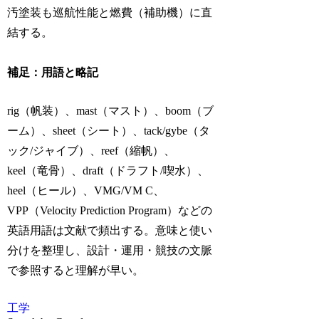
汚塗装も巡航性能と燃費（補助機）に直
結する。
補足：用語と略記
rig（帆装）、mast（マスト）、boom（ブ
ーム）、sheet（シート）、tack/gybe（タ
ック/ジャイブ）、reef（縮帆）、
keel（竜骨）、draft（ドラフト/喫水）、
heel（ヒール）、VMG/VM C、
VPP（Velocity Prediction Program）などの
英語用語は文献で頻出する。意味と使い
分けを整理し、設計・運用・競技の文脈
で参照すると理解が早い。
工学