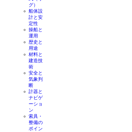
グ）
船体設
計と安
定性
操船と
運用
歴史と
用途
材料と
建造技
術
安全と
気象判
断
計器と
ナビゲ
ーショ
ン
索具・
整備の
ポイン