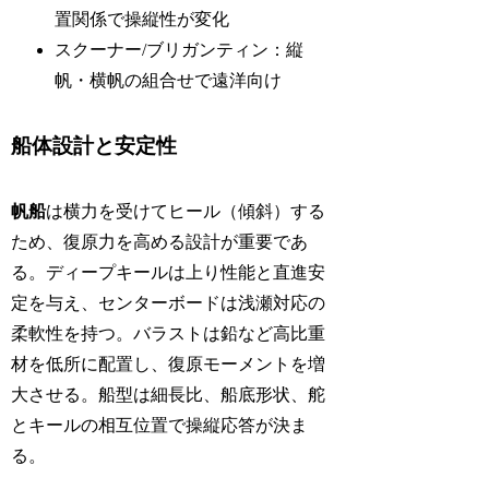
置関係で操縦性が変化
スクーナー/ブリガンティン：縦
帆・横帆の組合せで遠洋向け
船体設計と安定性
帆船
は横力を受けてヒール（傾斜）する
ため、復原力を高める設計が重要であ
る。ディープキールは上り性能と直進安
定を与え、センターボードは浅瀬対応の
柔軟性を持つ。バラストは鉛など高比重
材を低所に配置し、復原モーメントを増
大させる。船型は細長比、船底形状、舵
とキールの相互位置で操縦応答が決ま
る。