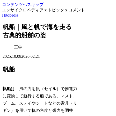
コンテンツへスキップ
エンサイクロペディア x トピック x コメント
Hitopedia
帆船｜風と帆で海を走る
古典的船舶の姿
工学
2025.10.08
2026.02.21
帆船
帆船
は、風の力を帆（セイル）で推進力
に変換して航行する船である。マスト、
ブーム、ステイやシートなどの索具（リ
ギン）を用いて帆の角度と張力を調整