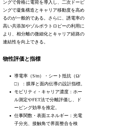
ングで骨格に電荷を導入し、二次ドーピ
ングで凝集構造とキャリア移動度を高め
るのが一般的である。さらに、誘電率の
高い共添加やゾルボラトロピーの利用に
より、相分離の微細化とキャリア経路の
連結性を向上できる。
物性評価と指標
導電率（S/m）・シート抵抗（Ω/
□）：膜厚と面内伝導の設計指標。
モビリティ・キャリア濃度：ホー
ル測定やFET法で分離評価し、ド
ーピング効率を推定。
仕事関数・表面エネルギー：光電
子分光、接触角で界面整合を検