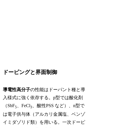
ドーピングと界面制御
導電性高分子
の性能はドーパント種と導
入様式に強く依存する。p型では酸化剤
（SbF
、FeCl
、酸性PSS など）、n型で
5
3
は電子供与体（アルカリ金属塩、ベンゾ
イミダゾリド類）を用いる。一次ドーピ