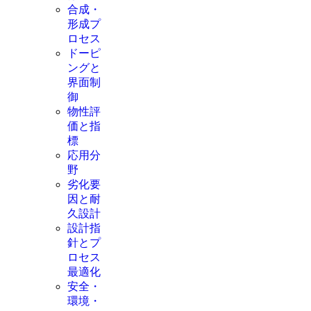
合成・
形成プ
ロセス
ドーピ
ングと
界面制
御
物性評
価と指
標
応用分
野
劣化要
因と耐
久設計
設計指
針とプ
ロセス
最適化
安全・
環境・