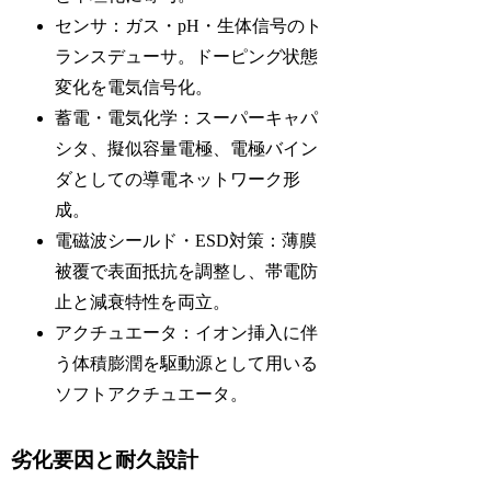
センサ：ガス・pH・生体信号のト
ランスデューサ。ドーピング状態
変化を電気信号化。
蓄電・電気化学：スーパーキャパ
シタ、擬似容量電極、電極バイン
ダとしての導電ネットワーク形
成。
電磁波シールド・ESD対策：薄膜
被覆で表面抵抗を調整し、帯電防
止と減衰特性を両立。
アクチュエータ：イオン挿入に伴
う体積膨潤を駆動源として用いる
ソフトアクチュエータ。
劣化要因と耐久設計