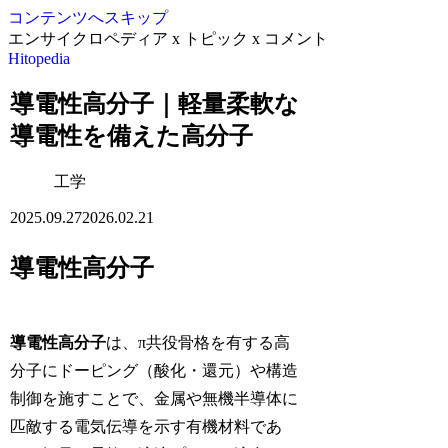
コンテンツへスキップ
エンサイクロペディア x トピック x コメント
Hitopedia
導電性高分子｜軽量柔軟な
導電性を備えた高分子
工学
2025.09.27
2026.02.21
導電性高分子
導電性高分子
は、π共役骨格を有する高
分子にドーピング（酸化・還元）や構造
制御を施すことで、金属や無機半導体に
匹敵する電気伝導を示す有機材料であ