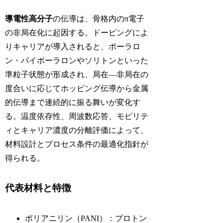
導電性高分子
の伝導は、骨格内のπ電子
の非局在化に起因する。ドーピングによ
りキャリアが導入されると、ポーラロ
ン・バイポーラロンやソリトンといった
準粒子状態が形成され、局在―非局在の
度合いに応じてホッピング伝導から金属
的伝導まで連続的に振る舞いが変化す
る。温度依存性、周波数応答、モビリテ
ィとキャリア濃度の分離評価によって、
材料設計とプロセス条件の最適化指針が
得られる。
代表材料と特徴
ポリアニリン（PANI）：プロトン