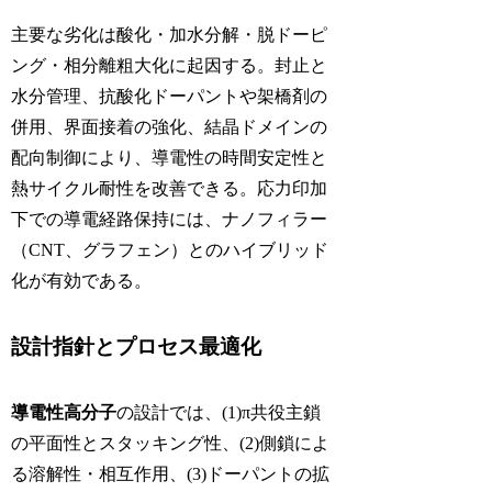
主要な劣化は酸化・加水分解・脱ドーピ
ング・相分離粗大化に起因する。封止と
水分管理、抗酸化ドーパントや架橋剤の
併用、界面接着の強化、結晶ドメインの
配向制御により、導電性の時間安定性と
熱サイクル耐性を改善できる。応力印加
下での導電経路保持には、ナノフィラー
（CNT、グラフェン）とのハイブリッド
化が有効である。
設計指針とプロセス最適化
導電性高分子
の設計では、(1)π共役主鎖
の平面性とスタッキング性、(2)側鎖によ
る溶解性・相互作用、(3)ドーパントの拡