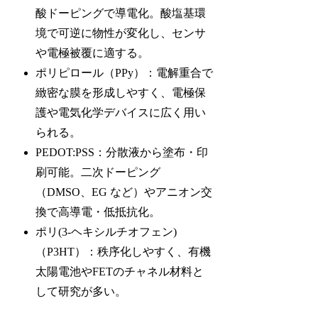
酸ドーピングで導電化。酸塩基環
境で可逆に物性が変化し、センサ
や電極被覆に適する。
ポリピロール（PPy）：電解重合で
緻密な膜を形成しやすく、電極保
護や電気化学デバイスに広く用い
られる。
PEDOT:PSS：分散液から塗布・印
刷可能。二次ドーピング
（DMSO、EG など）やアニオン交
換で高導電・低抵抗化。
ポリ(3-ヘキシルチオフェン)
（P3HT）：秩序化しやすく、有機
太陽電池やFETのチャネル材料と
して研究が多い。