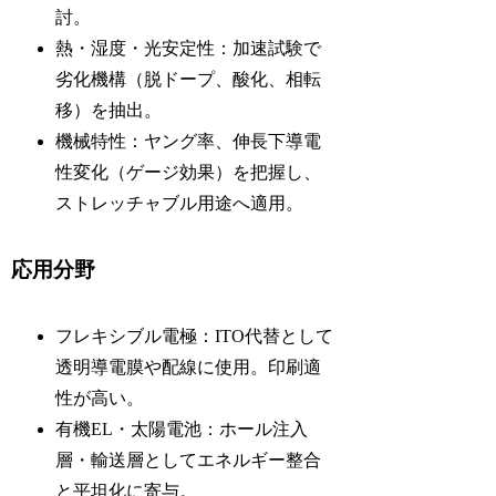
討。
熱・湿度・光安定性：加速試験で
劣化機構（脱ドープ、酸化、相転
移）を抽出。
機械特性：ヤング率、伸長下導電
性変化（ゲージ効果）を把握し、
ストレッチャブル用途へ適用。
応用分野
フレキシブル電極：ITO代替として
透明導電膜や配線に使用。印刷適
性が高い。
有機EL・太陽電池：ホール注入
層・輸送層としてエネルギー整合
と平坦化に寄与。