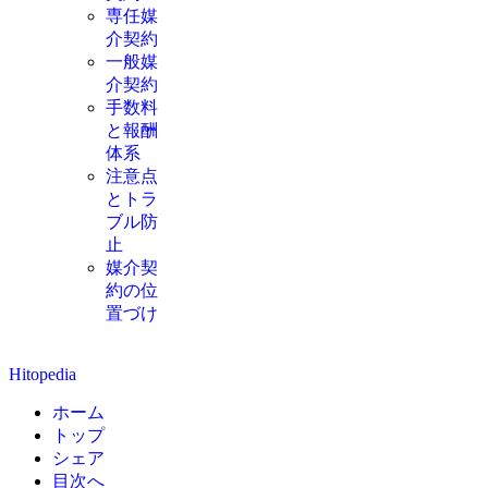
専任媒
介契約
一般媒
介契約
手数料
と報酬
体系
注意点
とトラ
ブル防
止
媒介契
約の位
置づけ
Hitopedia
ホーム
トップ
シェア
目次へ