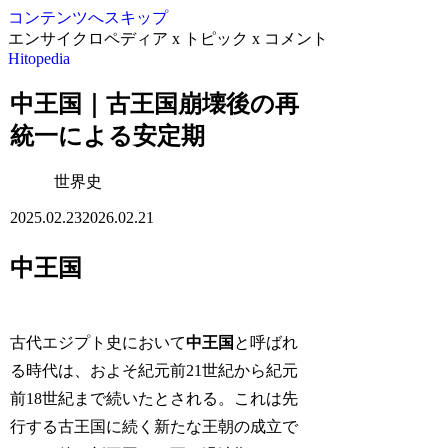
コンテンツへスキップ
エンサイクロペディア x トピック x コメント
Hitopedia
中王国｜古王国崩壊後の再
統一による安定期
世界史
2025.02.23
2026.02.21
中王国
古代エジプト史において
中王国
と呼ばれ
る時代は、およそ紀元前21世紀から紀元
前18世紀まで続いたとされる。これは先
行する古王国に続く新たな王朝の成立で