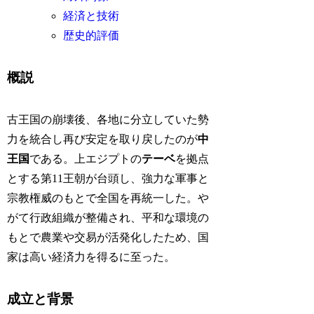
経済と技術
歴史的評価
概説
古王国の崩壊後、各地に分立していた勢
力を統合し再び安定を取り戻したのが
中
王国
である。上エジプトの
テーベ
を拠点
とする第11王朝が台頭し、強力な軍事と
宗教権威のもとで全国を再統一した。や
がて行政組織が整備され、平和な環境の
もとで農業や交易が活発化したため、国
家は高い経済力を得るに至った。
成立と背景