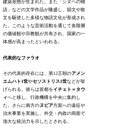
建築形態が生まれた。また「シヌヘの物
語」などの文学作品が隆盛し、韻文や散
文を駆使した多様な物語文化が形成され
た。このような芸術活動を通じて各階層
の価値観や宗教観が共有され、国家の一
体感が高まったといわれる。
代表的なファラオ
その代表的存在には、第12王朝の
アメン
エムハト1世
や
セソストリス1世
などが挙
げられる。彼らは首都を
イチェト＝タウ
ィ
へと移し、行政機構を中央に集約し
た。さらに南方の
ヌビア
方面への遠征や
治水事業を実施し、外交・内政の両面で
強大な統治力を示したとされる。