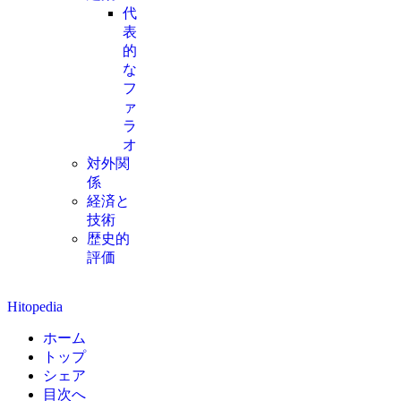
代
表
的
な
フ
ァ
ラ
オ
対外関
係
経済と
技術
歴史的
評価
Hitopedia
ホーム
トップ
シェア
目次へ