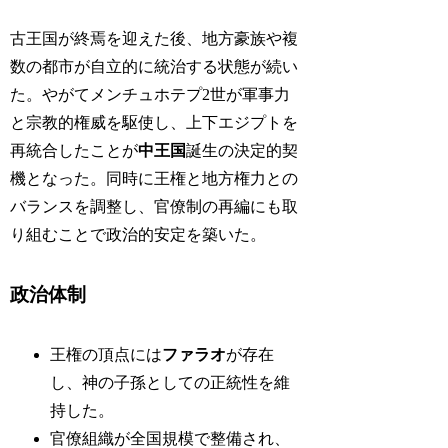
古王国が終焉を迎えた後、地方豪族や複
数の都市が自立的に統治する状態が続い
た。やがてメンチュホテプ2世が軍事力
と宗教的権威を駆使し、上下エジプトを
再統合したことが
中王国
誕生の決定的契
機となった。同時に王権と地方権力との
バランスを調整し、官僚制の再編にも取
り組むことで政治的安定を築いた。
政治体制
王権の頂点には
ファラオ
が存在
し、神の子孫としての正統性を維
持した。
官僚組織が全国規模で整備され、