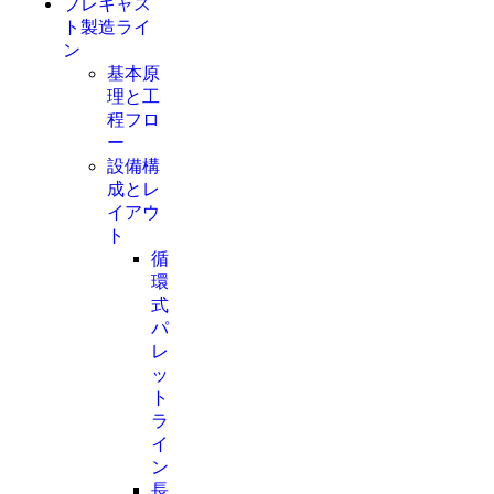
プレキャス
ト製造ライ
ン
基本原
理と工
程フロ
ー
設備構
成とレ
イアウ
ト
循
環
式
パ
レ
ッ
ト
ラ
イ
ン
長