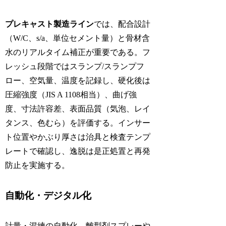
プレキャスト製造ライン
では、配合設計
（W/C、s/a、単位セメント量）と骨材含
水のリアルタイム補正が重要である。フ
レッシュ段階ではスランプ/スランプフ
ロー、空気量、温度を記録し、硬化後は
圧縮強度（JIS A 1108相当）、曲げ強
度、寸法許容差、表面品質（気泡、レイ
タンス、色むら）を評価する。インサー
ト位置やかぶり厚さは治具と検査テンプ
レートで確認し、逸脱は是正処置と再発
防止を実施する。
自動化・デジタル化
計量・混練の自動化、離型剤スプレーや