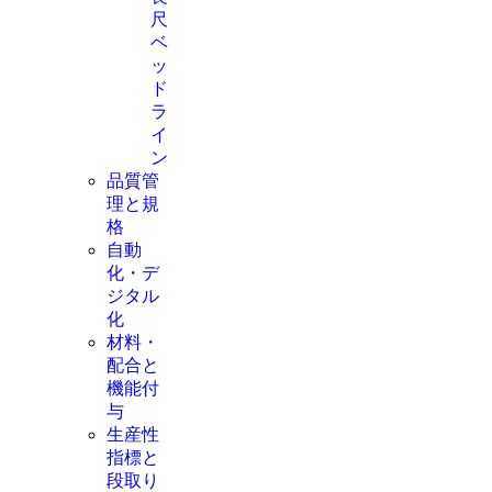
尺
ベ
ッ
ド
ラ
イ
ン
品質管
理と規
格
自動
化・デ
ジタル
化
材料・
配合と
機能付
与
生産性
指標と
段取り