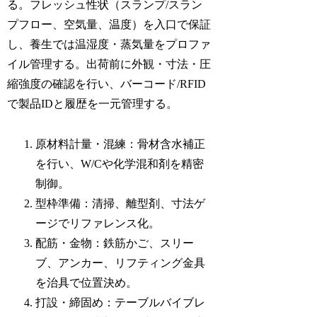
る。フレッシュ性状（スランプ/スラン
プフロー、空気量、温度）を入口で保証
し、養生では温湿度・蒸気量をプロファ
イル管理する。出荷前に外観・寸法・圧
縮強度の確認を行い、バーコード/RFID
で製品IDと履歴を一元管理する。
原材料計量・混練：骨材含水補正
を行い、W/Cや化学混和剤を精密
制御。
型枠準備：清掃、離型剤、寸法ゲ
ージでリファレンス化。
配筋・金物：鉄筋かご、スリー
ブ、アンカー、リフティング金具
を治具で位置決め。
打設・締固め：テーブルバイブレ