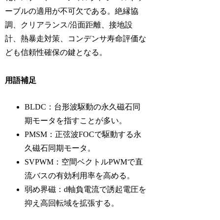
ーブルの適用が不可欠である。絶縁協
調、クリアランス/沿面距離、接地設
計、熱暴走対策、コンデンサ寿命評価な
ども信頼性確保の鍵となる。
用語補足
BLDC：台形波駆動の永久磁石同
期モータを指すことが多い。
PMSM：正弦波FOCで駆動する永
久磁石同期モータ。
SVPWM：空間ベクトルPWMで直
流バスの有効利用率を高める。
弱め界磁：d軸負電流で誘起電圧を
抑え高回転域を拡張する。