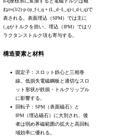
d-q座標系に変換すると電磁トルクは概
ね
τ≈(3/2)·p·(ψ_f·i_q + (L_d−L_q)·i_d·i_q)
で
表される。表面埋込（SPM）では主に
i_q
がトルクを担い、埋込（IPM）ではリ
ラクタンストルク項も寄与する。
構造要素と材料
固定子：スロット鉄心と三相巻
線。低損失電磁鋼板と適切なスロ
ット形状が鉄損・トルクリップル
に影響する。
回転子：SPM（表面磁石）と
IPM（埋込磁石）に大別され、後
者は弱め界磁範囲の拡大と高回転
域効率に優れる。