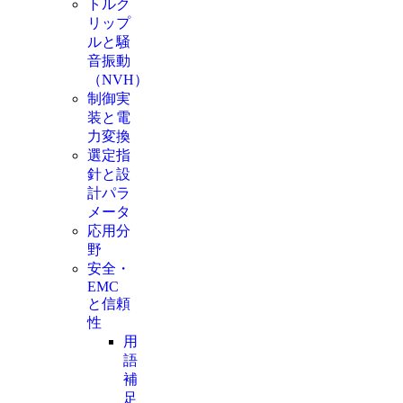
トルク
リップ
ルと騒
音振動
（NVH）
制御実
装と電
力変換
選定指
針と設
計パラ
メータ
応用分
野
安全・
EMC
と信頼
性
用
語
補
足