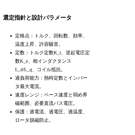
選定指針と設計パラメータ
定格点：トルク、回転数、効率、
温度上昇、許容騒音。
定数：トルク定数
K_t
、逆起電圧定
数
K_e
、相インダクタンス
L_d/L_q
、コイル抵抗。
過負荷能力：熱時定数とインバー
タ最大電流。
速度レンジ：ベース速度と弱め界
磁範囲、必要直流バス電圧。
保護：過電流、過電圧、過温度、
ロータ脱磁防止。