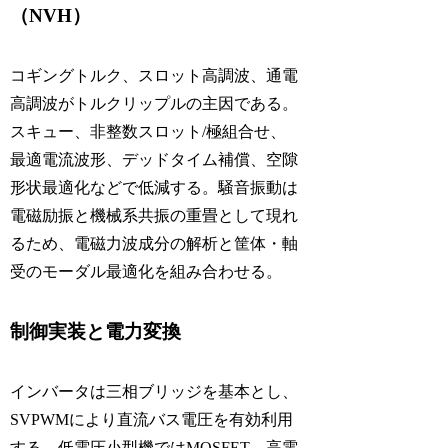
（NVH）
コギングトルク、スロット高調波、通電
高調波がトルクリップルの主因である。
スキュー、非整数スロット/極組合せ、
最適電流波形、デッドタイム補償、空隙
形状最適化などで低減する。騒音振動は
電磁励振と機械系共振の重畳として現れ
るため、電磁力波成分の解析と筐体・軸
受のモーダル最適化を組み合わせる。
制御実装と電力変換
インバータは三相ブリッジを基本とし、
SVPWMにより直流バス電圧を有効利用
する。低電圧小型機ではMOSFET、高電