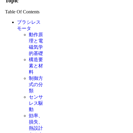
Topic
Table Of Contents
ブラシレス
モータ
動作原
理と電
磁気学
的基礎
構造要
素と材
料
制御方
式の分
類
センサ
レス駆
動
効率、
損失、
熱設計