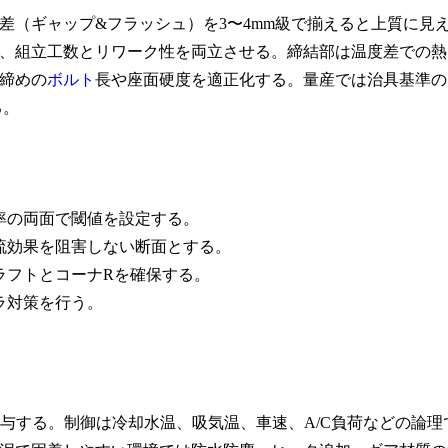
差（ギャップ&フラッシュ）を3〜4mm級で揃えると上質に見
、組立工数とリワーク性を両立させる。締結部は温度差での熱
締めの
ボルト
長や座面硬度を適正化する。量産では治具基準の
る。
率の両面で閾値を設定する。
流効果を阻害しない断面とする。
ラフトとコーナRを確保する。
ラ対策を行う。
与する。制御は冷却水温、吸気温、車速、A/C負荷などの論理