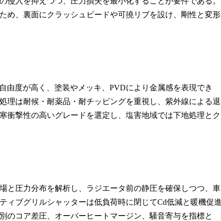
の侵入を抑えつつ、圧力損失を最小化することが要件である。
ため、裏面にクラッシュビードや可撓リブを設け、剛性と変形
成形自由度が高く、塗装やメッキ、PVDにより金属感を表現でき
処理は耐候・耐薬品・耐チッピングを重視し、紫外線による退
寒衝撃性の高いグレードを選定し、塩害地域では下地処理とク
度場と圧力分布を解析し、ラジエータ前の静圧を確保しつつ、車
ティブグリルシャッターは低負荷時に閉じてCd低減と暖機促
別のコア差圧、オーバーヒートマージン、騒音寄与を指標と