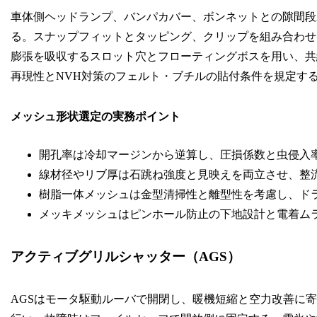
車体側ヘッドランプ、バンパカバー、ボンネットとの隙間段
る。スナップフィットとタッピング、クリップを組み合わせ
膨張を吸収するスロット穴とフローティングボスを用い、共
再現性とNVH対策のフェルト・ブチルの貼付条件を規定す
メッシュ形状選定の実務ポイント
開孔率は冷却マージンから逆算し、圧損係数と虫侵入
線材径やリブ厚は石跳ね強度と見映えを両立させ、整
樹脂一体メッシュは金型清掃性と離型性を考慮し、ド
メッキメッシュはピンホール防止の下地設計と電着ム
アクティブグリルシャッター（AGS）
AGSはモータ駆動ルーバで開閉し、暖機短縮と空力改善に寄