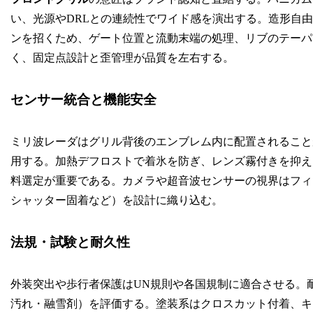
い、光源やDRLとの連続性でワイド感を演出する。造形自
ンを招くため、ゲート位置と流動末端の処理、リブのテーパ
く、固定点設計と歪管理が品質を左右する。
センサー統合と機能安全
ミリ波レーダはグリル背後のエンブレム内に配置されること
用する。加熱デフロストで着氷を防ぎ、レンズ霧付きを抑え
料選定が重要である。カメラや超音波センサーの視界はフィンで
シャッター固着など）を設計に織り込む。
法規・試験と耐久性
外装突出や歩行者保護はUN規則や各国規制に適合させる。
汚れ・融雪剤）を評価する。塗装系はクロスカット付着、キセノ