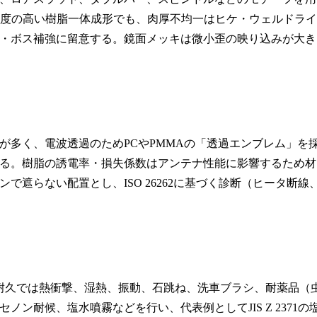
由度の高い樹脂一体成形でも、肉厚不均一はヒケ・ウェルドライ
・ボス補強に留意する。鏡面メッキは微小歪の映り込みが大き
が多く、電波透過のためPCやPMMAの「透過エンブレム」を
る。樹脂の誘電率・損失係数はアンテナ性能に影響するため材
遮らない配置とし、ISO 26262に基づく診断（ヒータ断線
耐久では熱衝撃、湿熱、振動、石跳ね、洗車ブラシ、耐薬品（
ン耐候、塩水噴霧などを行い、代表例としてJIS Z 2371の