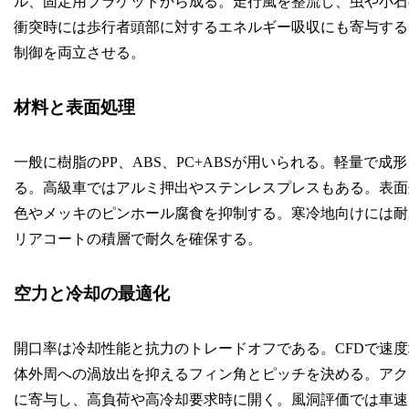
ル、固定用ブラケットから成る。走行風を整流し、虫や小石
衝突時には歩行者頭部に対するエネルギー吸収にも寄与する
制御を両立させる。
材料と表面処理
一般に樹脂のPP、ABS、PC+ABSが用いられる。軽量で
る。高級車ではアルミ押出やステンレスプレスもある。表面
色やメッキのピンホール腐食を抑制する。寒冷地向けには耐
リアコートの積層で耐久を確保する。
空力と冷却の最適化
開口率は冷却性能と抗力のトレードオフである。CFDで速
体外周への渦放出を抑えるフィン角とピッチを決める。アク
に寄与し、高負荷や高冷却要求時に開く。風洞評価では車速