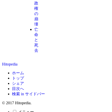
政
権
の
崩
壊
亡
命
と
死
去
Hitopedia
ホーム
トップ
シェア
目次へ
検索 in サイドバー
© 2017 Hitopedia.
メニュー