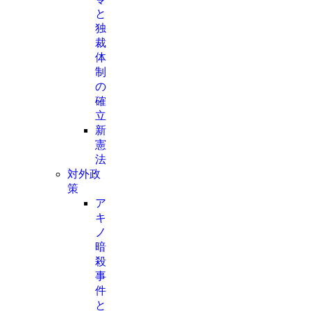
と
独
裁
体
制
の
確
立
新
憲
法
対外政
策
ア
キ
ノ
暗
殺
事
件
と