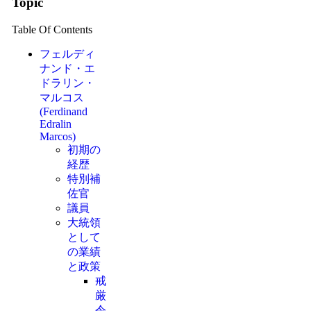
Topic
Table Of Contents
フェルディ
ナンド・エ
ドラリン・
マルコス
(Ferdinand
Edralin
Marcos)
初期の
経歴
特別補
佐官
議員
大統領
として
の業績
と政策
戒
厳
令