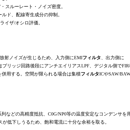
W・スルーレート・ノイズ密度。
ールド、配線寄生成分の抑制。
ライザ/オシロ評価。
放射ノイズが生じるため、入力側にEMI
フィルタ
、出力側に
ブリッジ回路後段にアンチエイリアスLPF、デジタル側でFIR
hを併用する。空間が限られる場合は集積
フィルタ
ICやSAW/BA
系列などの高精度抵抗、C0G/NP0等の温度安定なコンデンサを
スが低下しうるため、飽和電流に十分な余裕を取る。