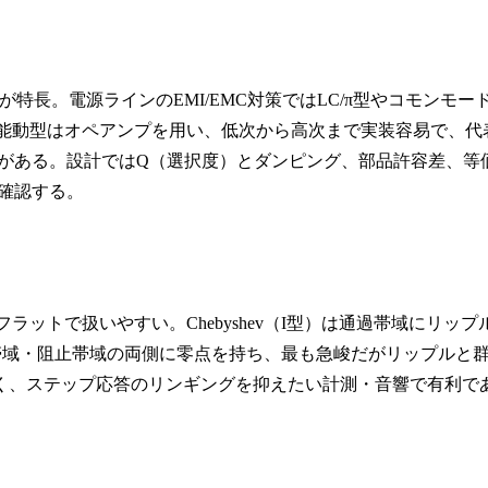
特長。電源ラインのEMI/EMC対策ではLC/π型やコモンモー
。能動型はオペアンプを用い、低次から高次まで実装容易で、代
k法、状態変数法がある。設計ではQ（選択度）とダンピング、部品許容差、等
確認する。
がフラットで扱いやすい。Chebyshev（I型）は通過帯域にリップ
）は通過帯域・阻止帯域の両側に零点を持ち、最も急峻だがリップルと
が良く、ステップ応答のリンギングを抑えたい計測・音響で有利で