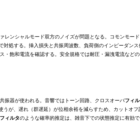
ァレンシャルモード双方のノイズが問題となる。コモンモード
型で対処する。挿入損失と共振周波数、負荷側のインピーダンス
ス・飽和電流を確認する。安全規格では耐圧・漏洩電流などの
体共振器が使われる。音響ではトーン回路、クロスオーバ
フィル
を使うが、遅れ（群遅延）が位相余裕を減らすため、カットオフ
フィルタ
のような確率的推定は、雑音下での状態推定に有効で