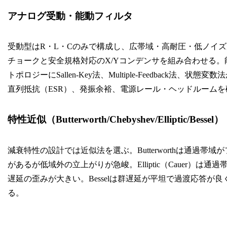
アナログ受動・能動フィルタ
受動型はR・L・Cのみで構成し、広帯域・高耐圧・低ノイズが
チョークと安全規格対応のX/Yコンデンサを組み合わせる
トポロジーにSallen-Key法、Multiple-Feedbac
直列抵抗（ESR）、発振余裕、電源レール・ヘッドルームを
特性近似（Butterworth/Chebyshev/Elliptic/Bessel）
減衰特性の設計では近似法を選ぶ。Butterworthは通過帯域
があるが低域外の立上がりが急峻。Elliptic（Cauer
遅延の歪みが大きい。Besselは群遅延が平坦で過渡応答
る。