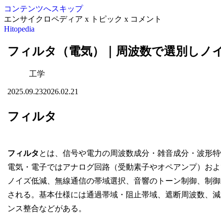
コンテンツへスキップ
エンサイクロペディア x トピック x コメント
Hitopedia
フィルタ（電気）｜周波数で選別しノ
工学
2025.09.23
2026.02.21
フィルタ
フィルタ
とは、信号や電力の周波数成分・雑音成分・波形特
電気・電子ではアナログ回路（受動素子やオペアンプ）および
ノイズ低減、無線通信の帯域選択、音響のトーン制御、制御
される。基本仕様には通過帯域・阻止帯域、遮断周波数、減
ンス整合などがある。