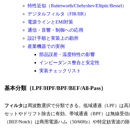
特性近似（Butterworth/Chebyshev/Elliptic/Bessel）
デジタルフィルタ（FIR/IIR）
電源ラインとEMI対策
通信・音響・制御への応用
設計手順と実装上の勘所
産業機器での実例
部品誤差・温度特性の影響
インピーダンス整合と安定性
実装チェックリスト
基本分類（LPF/HPF/BPF/BEF/All-Pass）
フィルタ
は周波数選択で分類できる。低域通過（LPF）は高
セットやドリフト除去に有効。帯域通過（BPF）は無線受
（BEF/Notch）は商用電源ハム（50/60Hz）や特定妨害波