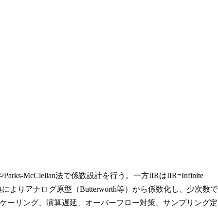
cClellan法で係数設計を行う。一方IIRはIIR=Infinite
周波数変換によりアナログ原型（Butterworth等）から係数化し、少次数で
ケーリング、演算遅延、オーバーフロー対策、サンプリング定