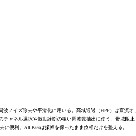
周波ノイズ除去や平滑化に用いる。高域通過（HPF）は直流オ
信のチャネル選択や振動診断の狙い周波数抽出に使う。帯域阻止
の除去に便利。All-Passは振幅を保ったまま位相だけを整える。