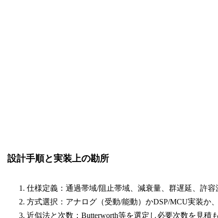
設計手順と実装上の勘所
仕様定義：通過帯域/阻止帯域、減衰量、群遅延、許容
方式選択：アナログ（受動/能動）かDSP/MCU実装か
近似法と次数：Butterworth等を選定し必要次数を見積