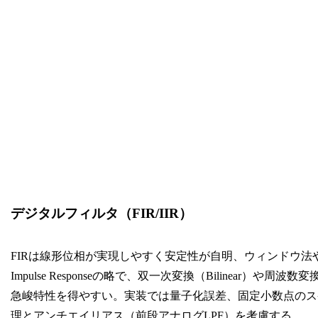
デジタルフィルタ（FIR/IIR）
FIRは線形位相が実現しやすく安定性が自明、ウィンドウ法やParks-M
Impulse Responseの略で、双一次変換（Bilinear）や
急峻特性を得やすい。実装では量子化誤差、固定小数点のス
理とアンチエイリアス（前段アナログLPF）を考慮する。