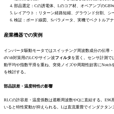
部品選定：Cの誘電体、Lのコア材、オペアンプのGB
レイアウト：リターン経路短縮、グラウンド分割、シ
検証：ボード線図、Sパラメータ、実機でベクトルアナ
産業機器での実例
インバータ駆動モータではスイッチング周波数成分の伝導・
dV/dt対策用のLCやサイン波
フィルタ
を置く。センサ計測では
動平均や指数平滑を重ね、突発ノイズや周期性妨害にNotc
を検討する。
部品誤差・温度特性の影響
RLCの許容差・温度係数は遮断周波数やQに直結する。E96
いると特性変動が抑えられる。Lは直流重畳でインダクタン