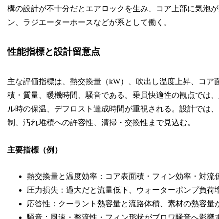
構の設計が不十分だとエアロックを生み、コア上部に気泡が
ン、ラジエーターホースなどが系として働く。
性能指標と設計留意点
主な評価指標は、熱交換量（kW）、吹出し温度上昇、コア面風
積・質量、暖機時間、騒音である。乗員快適性の観点では、
ル時の保温、デフロスト達成時間が重視される。設計では、
制、汚れ堆積への許容性、清掃・交換性まで見込む。
主要指標（例）
熱交換量と温度効率：コア表面積・フィン効率・対流
圧力損失：過大だと流量低下、ウォーターポンプ負荷
応答性：クーラント熱容量と流路体積、素材の熱容量
騒音：風速・整流性・フィン形状がブロワ騒音へ影響