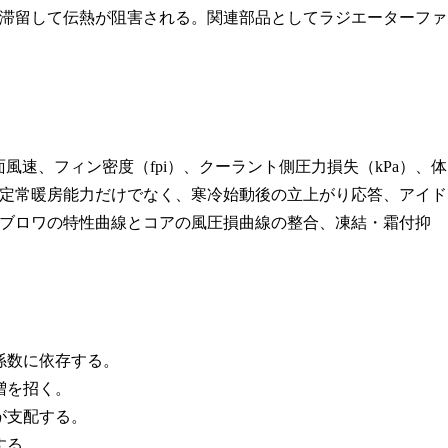
滞留して伝熱が阻害される。関連部品としてラジエーターファ
速、フィン密度（fpi）、クーラント側圧力損失（kPa）、体
定常暖房能力だけでなく、寒冷始動後の立上がり応答、アイド
ブロワの特性曲線とコアの風圧損曲線の整合、凍結・霜付抑
係数に依存する。
増を招く。
が支配する。
する。