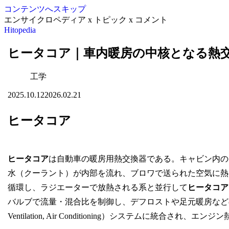
コンテンツへスキップ
エンサイクロペディア x トピック x コメント
Hitopedia
ヒータコア｜車内暖房の中核となる熱
工学
2025.10.12
2026.02.21
ヒータコア
ヒータコア
は自動車の暖房用熱交換器である。キャビン内の
水（クーラント）が内部を流れ、ブロワで送られた空気に熱
循環し、ラジエーターで放熱される系と並行して
ヒータコア
バルブで流量・混合比を制御し、デフロストや足元暖房などの快
Ventilation, Air Conditioning）システムに統合