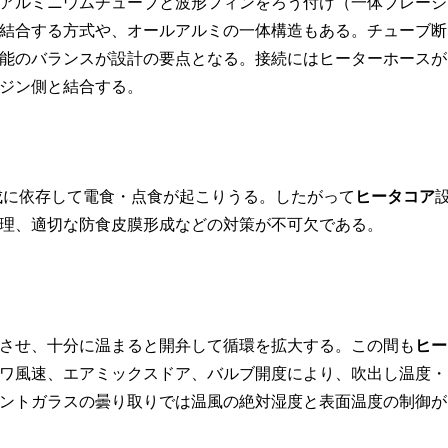
アルミニウムチューブと波形フィンをろう付け（一体ブレージ
結合する方式や、オールアルミの一体構造もある。チューブ断
能のバランスが設計の要点となる。接続にはヒーターホースが
ジン側と結合する。
成に依存して電食・点食が起こりうる。したがって
ヒータコア
理、適切な防食皮膜形成などの対策が不可欠である。
させ、十分に温まると開弁して循環を拡大する。この間も
ヒー
ワ風速、エアミックスドア、バルブ開度により、吹出し温度・
ントガラスの曇り取りでは温風の絶対湿度と表面温度の制御が