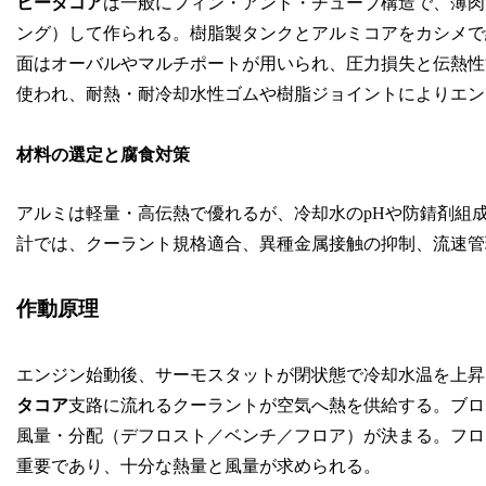
ヒータコア
は一般にフィン・アンド・チューブ構造で、薄肉
ング）して作られる。樹脂製タンクとアルミコアをカシメで
面はオーバルやマルチポートが用いられ、圧力損失と伝熱性
使われ、耐熱・耐冷却水性ゴムや樹脂ジョイントによりエン
材料の選定と腐食対策
アルミは軽量・高伝熱で優れるが、冷却水のpHや防錆剤組
計では、クーラント規格適合、異種金属接触の抑制、流速管
作動原理
エンジン始動後、サーモスタットが閉状態で冷却水温を上昇
タコア
支路に流れるクーラントが空気へ熱を供給する。ブロ
風量・分配（デフロスト／ベンチ／フロア）が決まる。フロ
重要であり、十分な熱量と風量が求められる。