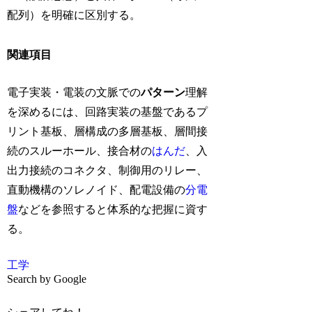
配列）を明確に区別する。
関連項目
電子実装・電装の文脈での
パターン
理解
を深めるには、回路実装の基盤であるプ
リント基板、層構成の多層基板、層間接
続のスルーホール、接合材の
はんだ
、入
出力接続のコネクタ、制御用のリレー、
直動機構のソレノイド、配電設備の
分電
盤
などを参照すると体系的な把握に資す
る。
工学
Search by Google