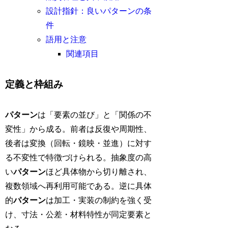
設計指針：良いパターンの条
件
語用と注意
関連項目
定義と枠組み
パターン
は「要素の並び」と「関係の不
変性」から成る。前者は反復や周期性、
後者は変換（回転・鏡映・並進）に対す
る不変性で特徴づけられる。抽象度の高
い
パターン
ほど具体物から切り離され、
複数領域へ再利用可能である。逆に具体
的
パターン
は加工・実装の制約を強く受
け、寸法・公差・材料特性が同定要素と