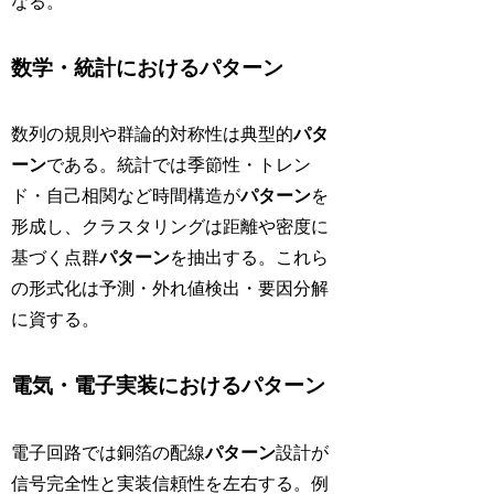
なる。
数学・統計におけるパターン
数列の規則や群論的対称性は典型的
パタ
ーン
である。統計では季節性・トレン
ド・自己相関など時間構造が
パターン
を
形成し、クラスタリングは距離や密度に
基づく点群
パターン
を抽出する。これら
の形式化は予測・外れ値検出・要因分解
に資する。
電気・電子実装におけるパターン
電子回路では銅箔の配線
パターン
設計が
信号完全性と実装信頼性を左右する。例