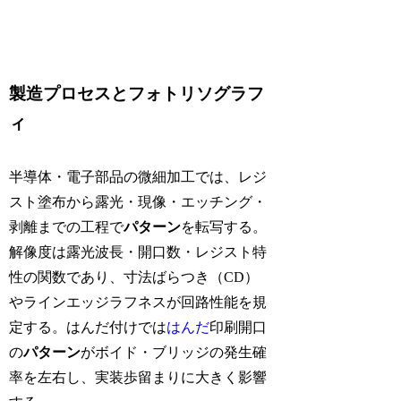
製造プロセスとフォトリソグラフ
ィ
半導体・電子部品の微細加工では、レジ
スト塗布から露光・現像・エッチング・
剥離までの工程で
パターン
を転写する。
解像度は露光波長・開口数・レジスト特
性の関数であり、寸法ばらつき（CD）
やラインエッジラフネスが回路性能を規
定する。はんだ付けでは
はんだ
印刷開口
の
パターン
がボイド・ブリッジの発生確
率を左右し、実装歩留まりに大きく影響