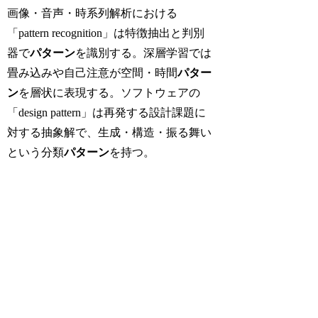
画像・音声・時系列解析における
「pattern recognition」は特徴抽出と判別
器で
パターン
を識別する。深層学習では
畳み込みや自己注意が空間・時間
パター
ン
を層状に表現する。ソフトウェアの
「design pattern」は再発する設計課題に
対する抽象解で、生成・構造・振る舞い
という分類
パターン
を持つ。