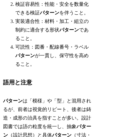
検証容易性：性能・安全を数量化
できる検証
パターン
を伴うこと。
実装適合性：材料・加工・組立の
制約に適合する形状
パターン
であ
ること。
可読性：図番・配線番号・ラベル
パターン
が一貫し、保守性を高め
ること。
語用と注意
パターン
は「模様」や「型」と混用され
るが、前者は視覚的リピート、後者は鋳
造・成形の治具を指すことが多い。設計
図書では語の粒度を統一し、抽象
パター
ン
（設計思想）と具体
パターン
（寸法・