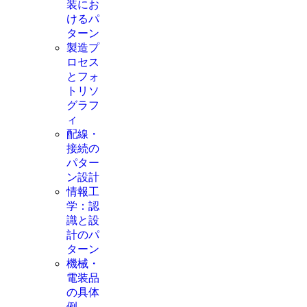
装にお
けるパ
ターン
製造プ
ロセス
とフォ
トリソ
グラフ
ィ
配線・
接続の
パター
ン設計
情報工
学：認
識と設
計のパ
ターン
機械・
電装品
の具体
例