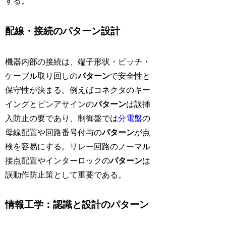
する。
配線・接続のパターン設計
機器内部の接続は、端子形状・ピッチ・
ケーブル取り回しの
パターン
で安全性と
保守性が決まる。例えばコネクタのキー
イングとピンアサインの
パターン
は誤挿
入防止の要であり、制御盤では
分電盤
の
母線配置や回路番号付与の
パターン
が点
検を容易にする。リレー回路のノーマル
接点配置やインターロックの
パターン
は
誤動作防止策として重要である。
情報工学：認識と設計のパターン