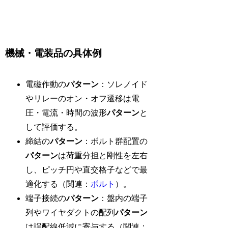
機械・電装品の具体例
電磁作動の
パターン
：ソレノイド
やリレーのオン・オフ遷移は電
圧・電流・時間の波形
パターン
と
して評価する。
締結の
パターン
：ボルト群配置の
パターン
は荷重分担と剛性を左右
し、ピッチ円や直交格子などで最
適化する（関連：
ボルト
）。
端子接続の
パターン
：盤内の端子
列やワイヤダクトの配列
パターン
は誤配線低減に寄与する（関連：