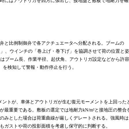
時にはアウトリガを四方に張出し、接地盤と敷板で地耐力を確
弁と比例制御弁で各アクチュエータへ分配される。ブームの
slewing）」、ウインチの「巻上げ・巻下げ」を協調させて荷の位置と
dicator）はブーム長、作業半径、起伏角、アウトリガ設定などから許
ock）を検知して警報・動作停止を行う。
メントが、車体とアウトリガが生む復元モーメントを上回った
最重要である。敷板の選定では地耐力kN/m²と接地圧の整合
のみとした場合は荷重曲線が厳しくデレートされる。強風時は
もガストや荷の投影面積を考慮し保守的に判断する。