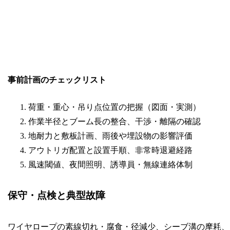
事前計画のチェックリスト
荷重・重心・吊り点位置の把握（図面・実測）
作業半径とブーム長の整合、干渉・離隔の確認
地耐力と敷板計画、雨後や埋設物の影響評価
アウトリガ配置と設置手順、非常時退避経路
風速閾値、夜間照明、誘導員・無線連絡体制
保守・点検と典型故障
ワイヤロープの素線切れ・腐食・径減少、シーブ溝の摩耗、