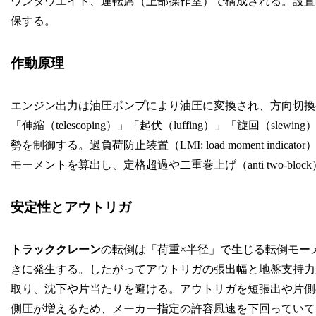
ウンタウエイト、運転席（上部操作室）で構成される。設置
保する。
作動原理
エンジン出力は油圧ポンプにより油圧に変換され、方向切換
「伸縮（telescoping）」「起伏（luffing）」「旋回（
勢を制御する。過負荷防止装置（LMI: load moment in
モーメントを算出し、定格超過や二重巻上げ（anti two-bl
安定性とアウトリガ
トラッククレーン
の転倒は「荷重×半径」で生じる転倒モー
きに発生する。したがってアウトリガの張出幅と地盤支持力が
取り、沈下や片当たりを避ける。アウトリガを短張出や片側
側圧が増えるため、メーカー指定の許容風速を下回っていて