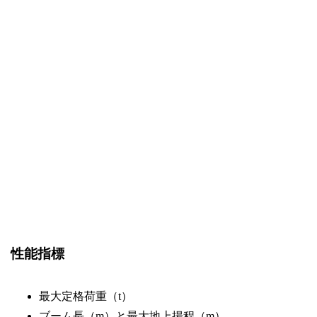
性能指標
最大定格荷重（t）
ブーム長（m）と最大地上揚程（m）