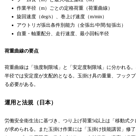
作業半径（m）ごとの定格荷重（荷重曲線）
旋回速度（deg/s）、巻上げ速度（m/min）
アウトリガ張出条件別能力（全張出/中間/短張出）
自重・軸重配分、走行速度、最小回転半径
荷重曲線の要点
荷重曲線は「強度制限域」と「安定度制限域」に分かれる。
半径では安定度が支配的となる。玉掛け具の重量、フックブロッ
る必要がある。
運用と法規（日本）
労働安全衛生法に基づき、つり上げ荷重5t以上は「移動式ク
が求められる。また玉掛け作業には「玉掛け技能講習」修了