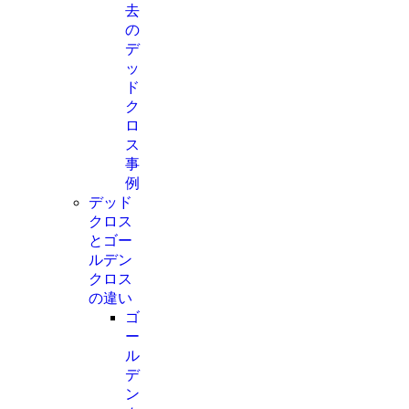
去
の
デ
ッ
ド
ク
ロ
ス
事
例
デッド
クロス
とゴー
ルデン
クロス
の違い
ゴ
ー
ル
デ
ン