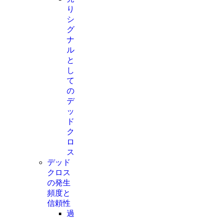
り
シ
グ
ナ
ル
と
し
て
の
デ
ッ
ド
ク
ロ
ス
デッド
クロス
の発生
頻度と
信頼性
過