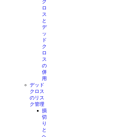
ク
ロ
ス
と
デ
ッ
ド
ク
ロ
ス
の
併
用
デッド
クロス
のリス
ク管理
損
切
り
と
ヘ