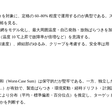
dt を対象に、定格の 60–80% 程度で運用するのが典型である。
余裕を見る。
抵抗網をモデル化し、最大周囲温度・自己発熱・放熱ばらつきを
感度（温度 10 ℃上昇で故障率が倍増など）を意識する。
（加速度）、締結部のゆるみ、クリープを考慮する。安全率は用
orst-Case Sum）は保守的だが堅牢である。一方、独立し
σ₁²＋σ₂²＋…）が有効で、製造ばらつき・環境変動・経時ドリフト・計測
rlo により分布（平均・標準偏差・百分位点）を推定し、ターゲッ
かを判断する。