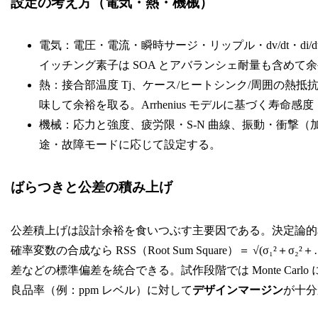
設定の考え方（電気・熱・機械）
電気：電圧・電流・瞬時サージ・リップル・dv/dt・di/
イッチング素子は SOA とアバランシェ耐量も含めて
熱：接合部温度 Tj、ケース/ヒートシンク/周囲の熱
味して余裕を取る。Arrhenius モデルに基づく寿命
機械：応力と強度、疲労限・S-N 曲線、振動・衝撃
途・故障モードに応じて設定する。
ばらつきと公差の積み上げ
公差積上げは設計余裕を食いつぶす主要因である。決定論的和（W
確率変数の合成なら RSS（Root Sum Square）＝ √(
差などの標準偏差を統合できる。試作段階では Monte Ca
良品率（例：ppm レベル）に対して
デザインマージン
が十分