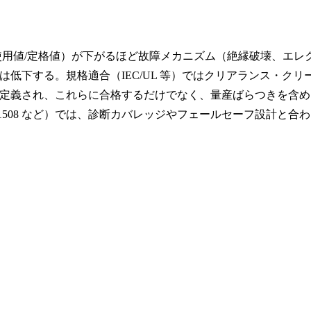
比（使用値/定格値）が下がるほど故障メカニズム（絶縁破壊、エレ
低下する。規格適合（IEC/UL 等）ではクリアランス・クリ
定義され、これらに合格するだけでなく、量産ばらつきを含め
 61508 など）では、診断カバレッジやフェールセーフ設計と合わ