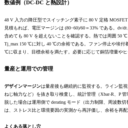
数値例（DC-DC と熱設計）
48 V 入力の降圧型でスイッチング素子に 80 V 定格 MOSF
見積もれば、電圧マージンは (80−60)/60＝33% である。d
含めても 80 V を超えないことを確認する。熱では周囲 50 ℃、θ
Tj_max 150 ℃に対し 40 ℃の余裕である。ファン停止や埃
℃に収まり、目標余裕を満たす。必要に応じて銅箔増量やヒ
量産と運用での管理
デザインマージン
は量産後も継続的に監視する。ライン監視
ねじ軸力など）を抜き取り検査し、統計管理（Xbar-R、P
脱した場合は運用側で derating モード（出力制限、周
は、ストレス比と環境要因の実測から再評価し、余裕を再配
よくある落とし穴